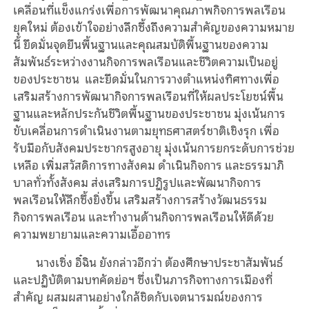
เคลื่อน
ที่แข็งแกร่งเพื่อการพัฒนาคุณภาพกิจการพลเรือน
ยุคใหม่
ต้องเข้าใจอย่างลึกซึ้งถึงความสำคัญของความหมาย
นี้
ยึดมั่นจุดยืนพื้นฐานและคุณสมบัติพื้นฐานของความ
สัมพันธ์ระหว่างงานกิจการพลเรือนและชีวิตความเป็นอยู่
ของประชาชน
และยึดมั่นในการวางตำแหน่งทิศทางเพื่อ
เสริมสร้างการพัฒนากิจการพลเรือนที่ให้ผลประโยชน์พื้น
ฐานและหลักประกันชีวิตพื้นฐานของประชาชน
มุ่งเน้นการ
ขับเคลื่อนการดำเนินงานตามยุทธศาสตร์ชาติเชิงรุก
เพื่อ
รับมือกับ
สังคม
ประชากรสูงอายุ
มุ่งเน้นการยกระดับการช่วย
เหลือ
เพิ่ม
สวัสดิการทางสังคม
ดำเนิน
กิจการ
และธรรมาภิ
บาล
ทั่วทั้ง
สังคม
ส่งเสริมการปฏิรูปและพัฒนากิจการ
พลเรือนให้ลึกซึ้งยิ่งขึ้น
เสริมสร้างการสร้างวัฒนธรรม
กิจการพลเรือน
และทำงานด้านกิจการพลเรือนให้ดีด้วย
ความพยายามและ
ความเอื้ออาทร
นางเซิ่ง
อิ๋ฉิน
ยังกล่าวอีกว่า
ต้องศึกษาประชาสัมพันธ์
และปฏิบัติตามบทคัดย่อฯ
ซึ่งเป็นภารกิจทางการเมืองที่
สําคัญ
ผสมผสานอย่างใกล้ชิดกับเจตนารมณ์ของการ