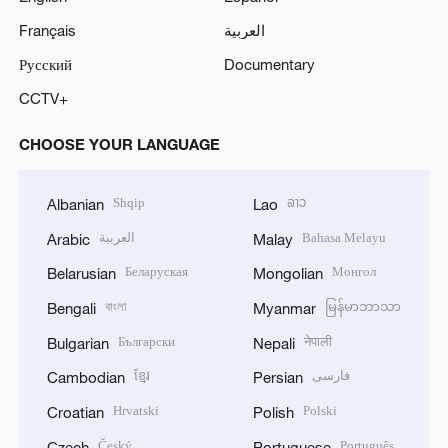
Français
العربية
Русский
Documentary
CCTV+
CHOOSE YOUR LANGUAGE
Shqip
ລາວ
Albanian
Lao
العربية
Bahasa Melayu
Arabic
Malay
Беларуская
Монгол
Belarusian
Mongolian
বাংলা
မြန်မာဘာသာ
Bengali
Myanmar
Български
नेपाली
Bulgarian
Nepali
ខ្មែរ
فارسی
Cambodian
Persian
Hrvatski
Polski
Croatian
Polish
Český
Português
Czech
Portuguese