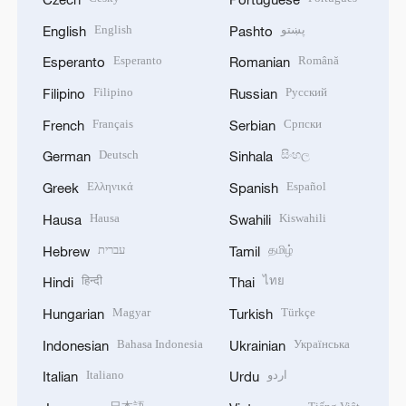
English
پښتو
English
Pashto
Esperanto
Română
Esperanto
Romanian
Filipino
Русский
Filipino
Russian
Français
Српски
French
Serbian
Deutsch
සිංහල
German
Sinhala
Ελληνικά
Español
Greek
Spanish
Hausa
Kiswahili
Hausa
Swahili
עברית
தமிழ்
Hebrew
Tamil
हिन्दी
ไทย
Hindi
Thai
Magyar
Türkçe
Hungarian
Turkish
Bahasa Indonesia
Українська
Indonesian
Ukrainian
Italiano
اردو
Italian
Urdu