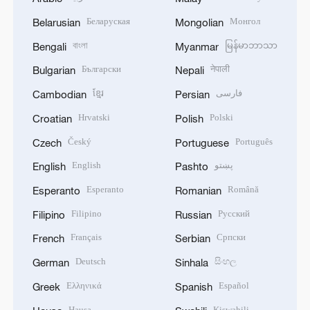
Беларуская
Монгол
Belarusian
Mongolian
বাংলা
မြန်မာဘာသာ
Bengali
Myanmar
Български
नेपाली
Bulgarian
Nepali
ខ្មែរ
فارسی
Cambodian
Persian
Hrvatski
Polski
Croatian
Polish
Český
Português
Czech
Portuguese
English
پښتو
English
Pashto
Esperanto
Română
Esperanto
Romanian
Filipino
Русский
Filipino
Russian
Français
Српски
French
Serbian
Deutsch
සිංහල
German
Sinhala
Ελληνικά
Español
Greek
Spanish
Hausa
Kiswahili