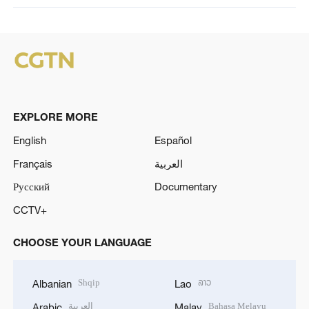
EXPLORE MORE
English
Español
Français
العربية
Русский
Documentary
CCTV+
CHOOSE YOUR LANGUAGE
Shqip
ລາວ
Albanian
Lao
العربية
Bahasa Melayu
Arabic
Malay