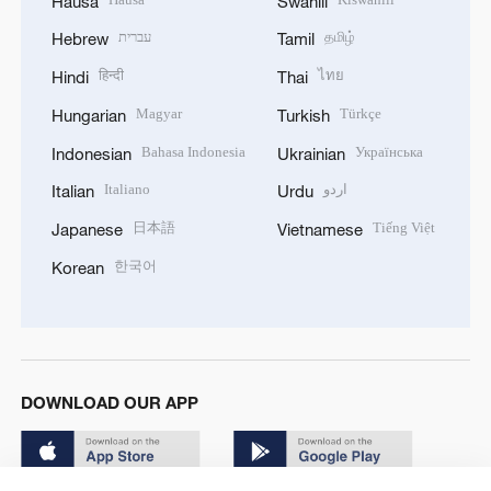
Hausa
Swahili
עברית
தமிழ்
Hebrew
Tamil
हिन्दी
ไทย
Hindi
Thai
Magyar
Türkçe
Hungarian
Turkish
Bahasa Indonesia
Українська
Indonesian
Ukrainian
Italiano
اردو
Italian
Urdu
日本語
Tiếng Việt
Japanese
Vietnamese
한국어
Korean
DOWNLOAD OUR APP