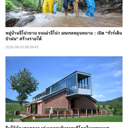
หมู่บ้านจีโน่วซาน ชนเผ่าจีโน่ว มณฑลหยุนหนาน：เปิด “ทัวร์เดิน
ป่าฝน” สร้างรายได้
2026-08-03 08:39:43
จีนใช้ห้องสมุดกลางทุ่งนากระตุ้นการบริโภคในเขตชนบท