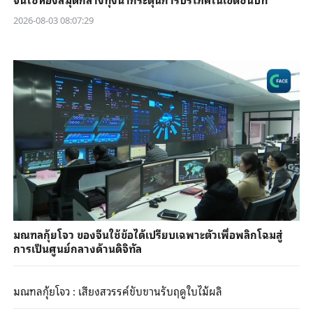
2026-08-03 08:07:29
มณฑลกุ้ยโจว ของจีนใช้ข้อได้เปรียบเฉพาะตัวเพื่อพลิกโฉมสู่
การเป็นศูนย์กลางด้านดิจิทัล
มณฑลกุ้ยโจว : เสียงสวรรค์ขับขานรับฤดูใบไม้ผลิ