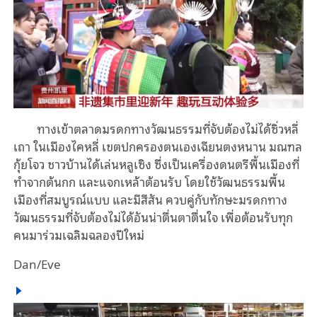
ทางเข้าตลาดมรดกทางวัฒนธรรมที่จับต้องไม่ได้ซิ่วหลี่
เถา ในเมืองไ
ค
หลี่ เขตปกครองตนเองเฉียนตงหนาน มณฑล
กุ้ยโจว ชาวบ้านได้เล่นหลูเซิง
ซึ่งเป็น
เครื่องดนตรีพื้นเมืองที่
ทำจาก
ต้น
กก และแจกเหล้าต้อนรับ โดยใช้วัฒนธรรมพื้น
เมือง
ที่สมบูรณ์แบบ
และมีสีสัน ควบคู่กับทักษะมรดกทาง
วัฒนธรรมที่จับต้องไม่ได้อันน่าตื่นตาตื่นใจ เพื่อต้อนรับทุก
คนมาร่วมเฉลิมฉลองปีใหม่
Dan/Eve