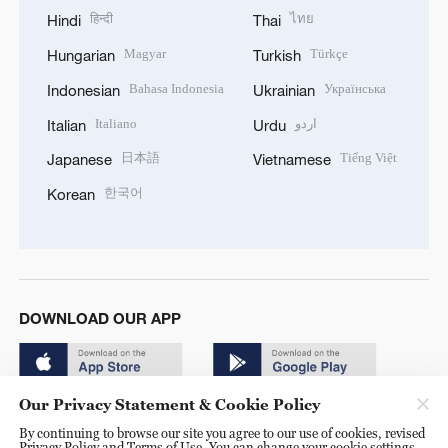
हिन्दी
ไทย
Hindi
Thai
Magyar
Türkçe
Hungarian
Turkish
Bahasa Indonesia
Українська
Indonesian
Ukrainian
Italiano
اردو
Italian
Urdu
日本語
Tiếng Việt
Japanese
Vietnamese
한국어
Korean
DOWNLOAD OUR APP
Our Privacy Statement & Cookie Policy
By continuing to browse our site you agree to our use of cookies, revised
Privacy Policy and Terms of Use. You can change your cookie settings