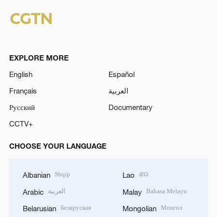
EXPLORE MORE
English
Español
Français
العربية
Русский
Documentary
CCTV+
CHOOSE YOUR LANGUAGE
Shqip
ລາວ
Albanian
Lao
العربية
Bahasa Melayu
Arabic
Malay
Беларуская
Монгол
Belarusian
Mongolian