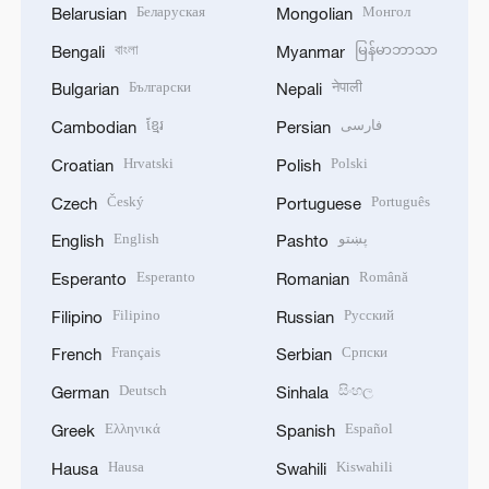
Беларуская
Монгол
Belarusian
Mongolian
বাংলা
မြန်မာဘာသာ
Bengali
Myanmar
Български
नेपाली
Bulgarian
Nepali
ខ្មែរ
فارسی
Cambodian
Persian
Hrvatski
Polski
Croatian
Polish
Český
Português
Czech
Portuguese
English
پښتو
English
Pashto
Esperanto
Română
Esperanto
Romanian
Filipino
Русский
Filipino
Russian
Français
Српски
French
Serbian
Deutsch
සිංහල
German
Sinhala
Ελληνικά
Español
Greek
Spanish
Hausa
Kiswahili
Hausa
Swahili