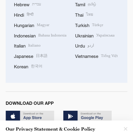
עברית
தமிழ்
Hebrew
Tamil
हिन्दी
ไทย
Hindi
Thai
Magyar
Türkçe
Hungarian
Turkish
Bahasa Indonesia
Українська
Indonesian
Ukrainian
Italiano
اردو
Italian
Urdu
日本語
Tiếng Việt
Japanese
Vietnamese
한국어
Korean
DOWNLOAD OUR APP
Our Privacy Statement & Cookie Policy