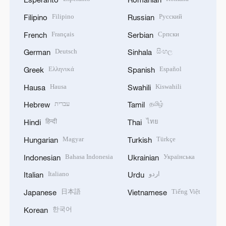
Filipino
Русский
Filipino
Russian
Français
Српски
French
Serbian
Deutsch
සිංහල
German
Sinhala
Ελληνικά
Español
Greek
Spanish
Hausa
Kiswahili
Hausa
Swahili
עברית
தமிழ்
Hebrew
Tamil
हिन्दी
ไทย
Hindi
Thai
Magyar
Türkçe
Hungarian
Turkish
Bahasa Indonesia
Українська
Indonesian
Ukrainian
Italiano
اردو
Italian
Urdu
日本語
Tiếng Việt
Japanese
Vietnamese
한국어
Korean