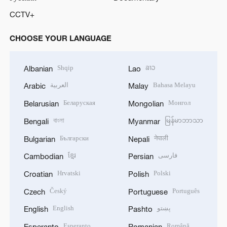
CCTV+
CHOOSE YOUR LANGUAGE
Shqip
ລາວ
Albanian
Lao
العربية
Bahasa Melayu
Arabic
Malay
Беларуская
Монгол
Belarusian
Mongolian
বাংলা
မြန်မာဘာသာ
Bengali
Myanmar
Български
नेपाली
Bulgarian
Nepali
ខ្មែរ
فارسی
Cambodian
Persian
Hrvatski
Polski
Croatian
Polish
Český
Português
Czech
Portuguese
English
پښتو
English
Pashto
Esperanto
Română
Esperanto
Romanian