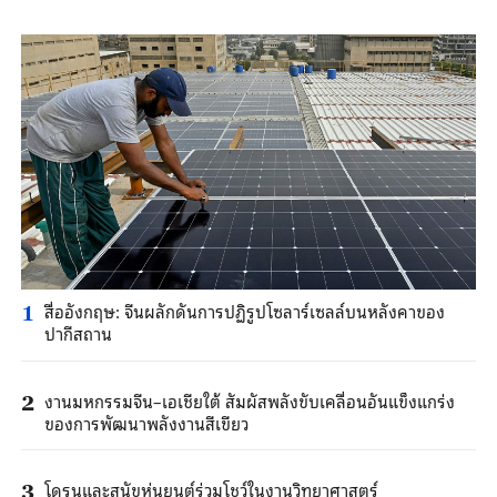
สื่ออังกฤษ: จีนผลักดันการปฏิรูปโซลาร์เซลล์บนหลังคาของ
1
ปากีสถาน
งานมหกรรมจีน–เอเชียใต้ สัมผัสพลังขับเคลื่อนอันแข็งแกร่ง
2
ของการพัฒนาพลังงานสีเขียว
โดรนและสุนัขหุ่นยนต์ร่วมโชว์ในงานวิทยาศาสตร์
3