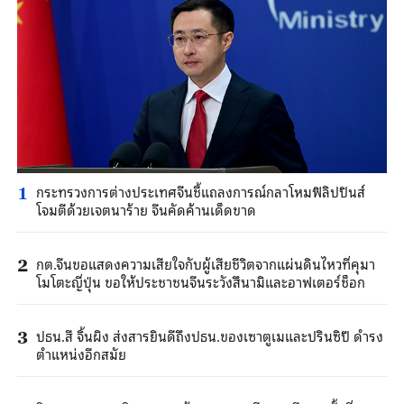
กระทรวงการต่างประเทศจีนชี้แถลงการณ์กลาโหมฟิลิปปินส์
1
โจมตีด้วยเจตนาร้าย จีนคัดค้านเด็ดขาด
กต.จีนขอแสดงความเสียใจกับผู้เสียชีวิตจากแผ่นดินไหวที่คุมา
2
โมโตะญี่ปุ่น ขอให้ประชาชนจีนระวังสึนามิและอาฟเตอร์ช็อก
ปธน.สี จิ้นผิง ส่งสารยินดีถึงปธน.ของเซาตูเมและปรินซิปี ดำรง
3
ตำแหน่งอีกสมัย