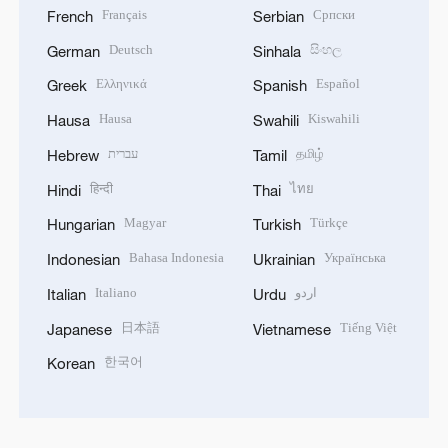
Français
Српски
French
Serbian
Deutsch
සිංහල
German
Sinhala
Ελληνικά
Español
Greek
Spanish
Hausa
Kiswahili
Hausa
Swahili
עברית
தமிழ்
Hebrew
Tamil
हिन्दी
ไทย
Hindi
Thai
Magyar
Türkçe
Hungarian
Turkish
Bahasa Indonesia
Українська
Indonesian
Ukrainian
Italiano
اردو
Italian
Urdu
日本語
Tiếng Việt
Japanese
Vietnamese
한국어
Korean