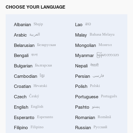
CHOOSE YOUR LANGUAGE
Shqip
ລາວ
Albanian
Lao
العربية
Bahasa Melayu
Arabic
Malay
Беларуская
Монгол
Belarusian
Mongolian
বাংলা
မြန်မာဘာသာ
Bengali
Myanmar
Български
नेपाली
Bulgarian
Nepali
ខ្មែរ
فارسی
Cambodian
Persian
Hrvatski
Polski
Croatian
Polish
Český
Português
Czech
Portuguese
English
پښتو
English
Pashto
Esperanto
Română
Esperanto
Romanian
Filipino
Русский
Filipino
Russian