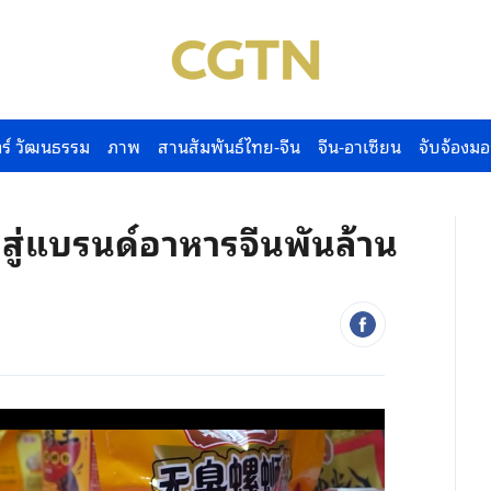
ร์ วัฒนธรรม
ภาพ
สานสัมพันธ์ไทย-จีน
จีน-อาเซียน
จับจ้องมอ
ด สู่แบรนด์อาหารจีนพันล้าน