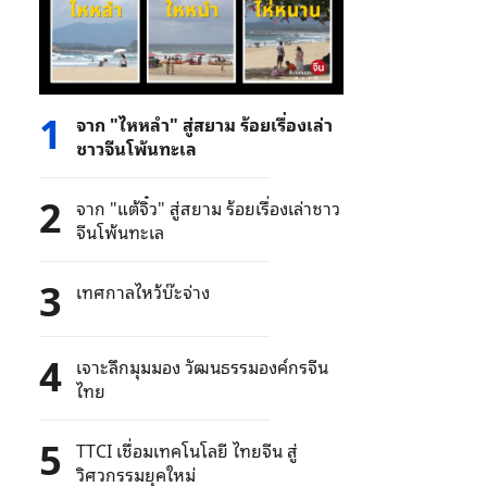
1
จาก "ไหหลํา" สู่สยาม ร้อยเรื่องเล่า
ชาวจีนโพ้นทะเล
2
จาก "แต้จิ๋ว" สู่สยาม ร้อยเรื่องเล่าชาว
จีนโพ้นทะเล
3
เทศกาลไหว้บ๊ะจ่าง
4
เจาะลึกมุมมอง วัฒนธรรมองค์กรจีน
ไทย
5
TTCI เชื่อมเทคโนโลยี ไทยจีน สู่
วิศวกรรมยุคใหม่