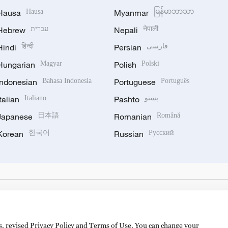
Hausa
Hausa
Myanmar
မြန်မာဘာသာ
Hebrew
עברית
Nepali
नेपाली
Hindi
हिन्दी
Persian
فارسی
Hungarian
Magyar
Polish
Polski
Indonesian
Bahasa Indonesia
Portuguese
Português
Italian
Italiano
Pashto
پښتو
Japanese
日本語
Romanian
Română
Korean
한국어
Russian
Русский
es, revised Privacy Policy and Terms of Use. You can change your