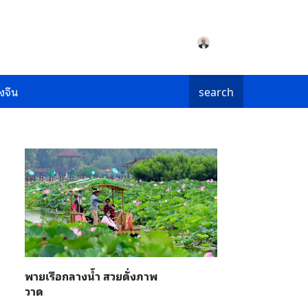
งจีน
search
พายเรือกลางน้ำ สวยดั่งภาพ
วาด