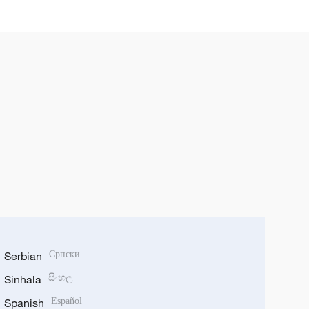
Serbian
Српски
Sinhala
සිංහල
Spanish
Español