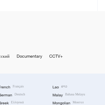
сский
Documentary
CCTV+
French
Français
Lao
ລາວ
German
Deutsch
Malay
Bahasa Melayu
Greek
Ελληνικά
Mongolian
Монгол