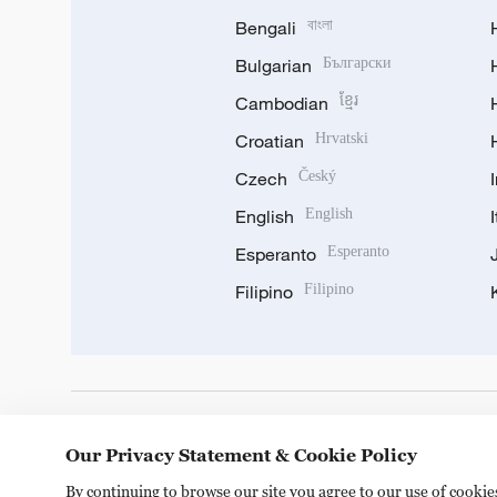
Bengali
বাংলা
Bulgarian
Български
Cambodian
ខ្មែរ
Croatian
Hrvatski
Czech
Český
English
English
Esperanto
Esperanto
Filipino
Filipino
DOWNLOAD OUR APP
Our Privacy Statement & Cookie Policy
By continuing to browse our site you agree to our use of cooki