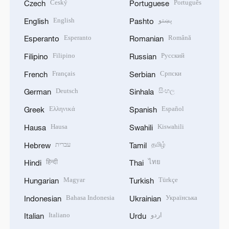
Český
Português
Czech
Portuguese
English
پښتو
English
Pashto
Esperanto
Română
Esperanto
Romanian
Filipino
Русский
Filipino
Russian
Français
Српски
French
Serbian
Deutsch
සිංහල
German
Sinhala
Ελληνικά
Español
Greek
Spanish
Hausa
Kiswahili
Hausa
Swahili
עברית
தமிழ்
Hebrew
Tamil
हिन्दी
ไทย
Hindi
Thai
Magyar
Türkçe
Hungarian
Turkish
Bahasa Indonesia
Українська
Indonesian
Ukrainian
Italiano
اردو
Italian
Urdu