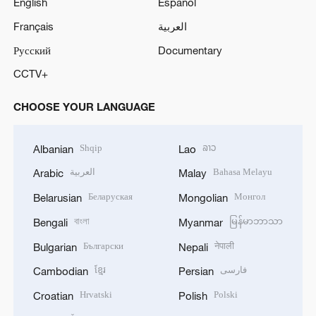
English
Español
Français
العربية
Русский
Documentary
CCTV+
CHOOSE YOUR LANGUAGE
Shqip
ລາວ
Albanian
Lao
العربية
Bahasa Melayu
Arabic
Malay
Беларуская
Монгол
Belarusian
Mongolian
বাংলা
မြန်မာဘာသာ
Bengali
Myanmar
Български
नेपाली
Bulgarian
Nepali
ខ្មែរ
فارسی
Cambodian
Persian
Hrvatski
Polski
Croatian
Polish