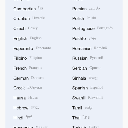
ខ្មែរ
فارسی
Cambodian
Persian
Hrvatski
Polski
Croatian
Polish
Český
Português
Czech
Portuguese
English
پښتو
English
Pashto
Esperanto
Română
Esperanto
Romanian
Filipino
Русский
Filipino
Russian
Français
Српски
French
Serbian
Deutsch
සිංහල
German
Sinhala
Ελληνικά
Español
Greek
Spanish
Hausa
Kiswahili
Hausa
Swahili
עברית
தமிழ்
Hebrew
Tamil
हिन्दी
ไทย
Hindi
Thai
Magyar
Türkçe
Hungarian
Turkish