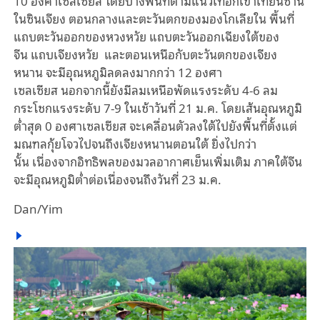
10 องศาเซลเซียส
โดยบางพื้นที่ตามแนวเทือกเขาเทียนซาน
ในซินเจียง
ตอนกลางและตะวันตกของมองโกเลียใน
พื้นที่
แถบตะวันออกของหวงหวัย แถบตะวันออกเฉียงใต้ของ
จีน แถบเจียงหวัย
และตอนเหนือกับตะวันตกของเจียง
หนาน
จะมีอุณหภูมิลดลงมากกว่า
12 องศา
เซลเซียส
นอกจากนี้ยังมีลมเหนือพัดแรงระดับ
4-6 ลม
กระโชกแรงระดับ
7-9 ในเช้าวันที่
21 ม.ค. โดยเส้นอุณหภูมิ
ต่ำสุด
0 องศาเซลเซียส จะเคลื่อนตัวลงใต้ไปยังพื้นที่ตั้งแต่
มณฑลกุ้ยโจวไปจนถึงเจียงหนานตอนใต้
ยิ่งไปกว่า
นั้น
เนื่องจากอิทธิพลของมวลอากาศเย็นเพิ่มเติม
ภาคใต้จีน
จะมีอุณหภูมิต่ำต่อเนื่องจนถึงวันที่
23 ม.ค.
Dan/Yim