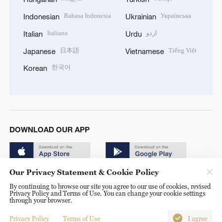
Bahasa Indonesia
Українська
Indonesian
Ukrainian
Italiano
اردو
Italian
Urdu
日本語
Tiếng Việt
Japanese
Vietnamese
한국어
Korean
DOWNLOAD OUR APP
Our Privacy Statement & Cookie Policy
By continuing to browse our site you agree to our use of cookies, revised
Privacy Policy and Terms of Use. You can change your cookie settings
through your browser.
© China Radio International.CRI. All Rights Reserved. 16A
Shijingshan Road, Beijing, China. 100040
Privacy Policy
Terms of Use
I agree