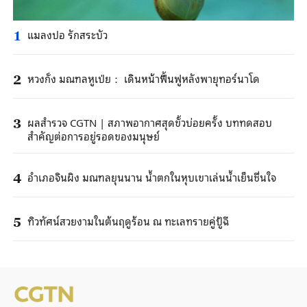
แมลงปอ รักสระบัว
1
หวงกั่ง มณฑลหูเป่ย： เดินหน้าฟื้นฟูหลังพายุทอร์นาโด
2
ผลสำรวจ CGTN | สภาพอากาศสุดขั้วบ่อยครั้ง บททดสอบ
3
สำคัญต่อการอยู่รอดของมนุษย์
อำเภอจินผิง มณฑลยุนนาน น้ำตกในหุบเขาเล่นน้ำเย็นชื่นใจ
4
ทิวทัศน์สวยงามในต้นฤดูร้อน ณ ทะเลทรายคู่ปู้ฉี
5