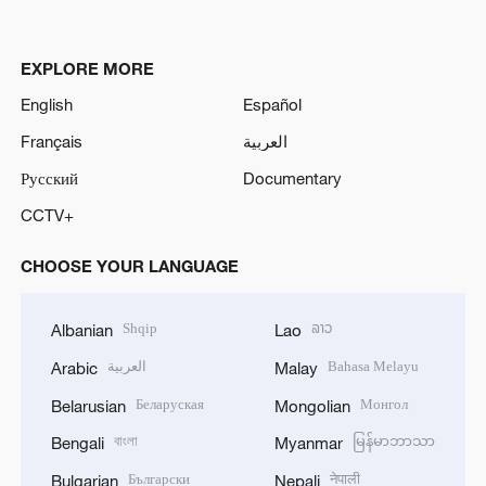
EXPLORE MORE
English
Español
Français
العربية
Русский
Documentary
CCTV+
CHOOSE YOUR LANGUAGE
Shqip
ລາວ
Albanian
Lao
العربية
Bahasa Melayu
Arabic
Malay
Беларуская
Монгол
Belarusian
Mongolian
বাংলা
မြန်မာဘာသာ
Bengali
Myanmar
Български
नेपाली
Bulgarian
Nepali