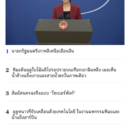
นายกรัฐมนตรีเกาหลีเหนือเยือนจีน
1
หิมะต้นฤดูใบไม้ผลิโปรยปรายบนเทือกเขาฉินหลิ่ง เผยเห็น
2
น้ำค้างแข็งเกาะและสายน้ำตกในภาพเดียว
สัมผัสนครฉงชิ่งแบบ "ไซเบอร์พังก์"
3
ฤดูหนาวที่ขับเคลื่อนด้วยเทคโนโลยี ในงานมหกรรมหิมะและ
4
น้ำแข็งฮาร์บิน