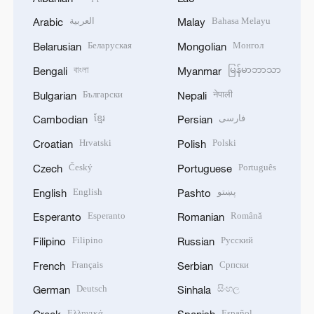
العربية
Bahasa Melayu
Arabic
Malay
Беларуская
Монгол
Belarusian
Mongolian
বাংলা
မြန်မာဘာသာ
Bengali
Myanmar
Български
नेपाली
Bulgarian
Nepali
ខ្មែរ
فارسی
Cambodian
Persian
Hrvatski
Polski
Croatian
Polish
Český
Português
Czech
Portuguese
English
پښتو
English
Pashto
Esperanto
Română
Esperanto
Romanian
Filipino
Русский
Filipino
Russian
Français
Српски
French
Serbian
Deutsch
සිංහල
German
Sinhala
Ελληνικά
Español