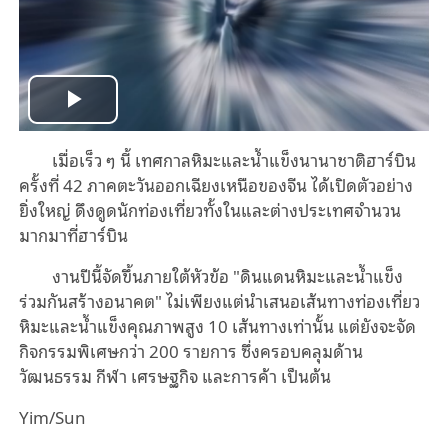
Play
เมื่อเร็ว ๆ นี้ เทศกาลหิมะและน้ำแข็งนานาชาติฮาร์บิน
Video
ครั้งที่ 42 ภาคตะวันออกเฉียงเหนือของจีน ได้เปิดตัวอย่าง
ยิ่งใหญ่ ดึงดูดนักท่องเที่ยวทั้งในและต่างประเทศจำนวน
มากมาที่ฮาร์บิน
งานปีนี้จัดขึ้นภายใต้หัวข้อ "ดินแดนหิมะและน้ำแข็ง
ร่วมกันสร้างอนาคต" ไม่เพียงแต่นำเสนอเส้นทางท่องเที่ยว
หิมะและน้ำแข็งคุณภาพสูง 10 เส้นทางเท่านั้น แต่ยังจะจัด
กิจกรรมพิเศษกว่า 200 รายการ ซึ่งครอบคลุมด้าน
วัฒนธรรม กีฬา เศรษฐกิจ และการค้า เป็นต้น
Yim/Sun