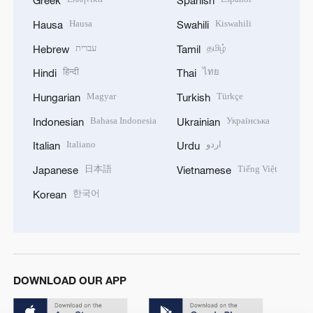
Greek
Spanish
Hausa
Kiswahili
Hausa
Swahili
עברית
தமிழ்
Hebrew
Tamil
हिन्दी
ไทย
Hindi
Thai
Magyar
Türkçe
Hungarian
Turkish
Bahasa Indonesia
Українська
Indonesian
Ukrainian
Italiano
اردو
Italian
Urdu
日本語
Tiếng Việt
Japanese
Vietnamese
한국어
Korean
DOWNLOAD OUR APP