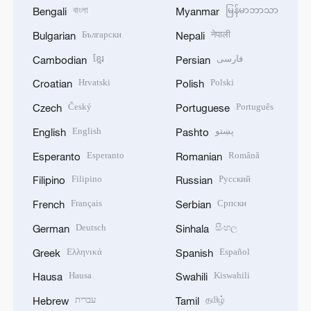
বাংলা
မြန်မာဘာသာ
Bengali
Myanmar
Български
नेपाली
Bulgarian
Nepali
ខ្មែរ
فارسی
Cambodian
Persian
Hrvatski
Polski
Croatian
Polish
Český
Português
Czech
Portuguese
English
پښتو
English
Pashto
Esperanto
Română
Esperanto
Romanian
Filipino
Русский
Filipino
Russian
Français
Српски
French
Serbian
Deutsch
සිංහල
German
Sinhala
Ελληνικά
Español
Greek
Spanish
Hausa
Kiswahili
Hausa
Swahili
עברית
தமிழ்
Hebrew
Tamil