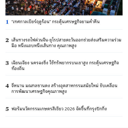
“เทศกาลเบียร์ฤดูร้อน” กระตุ้นเศรษฐกิจยามค่ำคืน
1
เส้นทางรถไฟด่วนจีน-ยุโรปสายตะวันออกช่วยส่งเสริมความร่วม
2
มือ หนึ่งแถบหนึ่งเส้นทาง คุณภาพสูง
เฉียนเจียง นครฉงชิ่ง ใช้ทรัพยากรบนเขาสูง กระตุ้นเศรษฐกิจ
3
ท้องถิ่น
จี่หนาน มณฑลซานตง สร้างอุตสาหกรรมสมัยใหม่ ขับเคลื่อน
4
การพัฒนาเศรษฐกิจคุณภาพสูง
ฟอรัมนวัตกรรมเกษตรสีเขียว 2026 จัดขึ้นที่กรุงปักกิ่ง
5