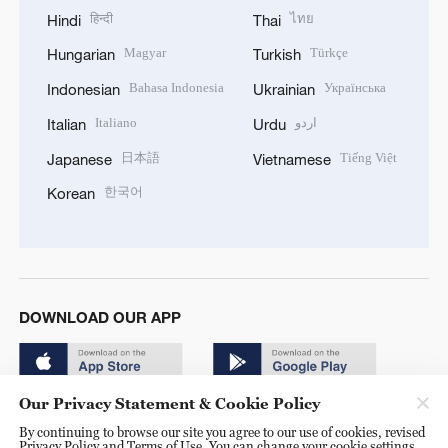
हिन्दी
ไทย
Hindi
Thai
Magyar
Türkçe
Hungarian
Turkish
Bahasa Indonesia
Українська
Indonesian
Ukrainian
Italiano
اردو
Italian
Urdu
日本語
Tiếng Việt
Japanese
Vietnamese
한국어
Korean
DOWNLOAD OUR APP
Our Privacy Statement & Cookie Policy
By continuing to browse our site you agree to our use of cookies, revised
Privacy Policy and Terms of Use. You can change your cookie settings