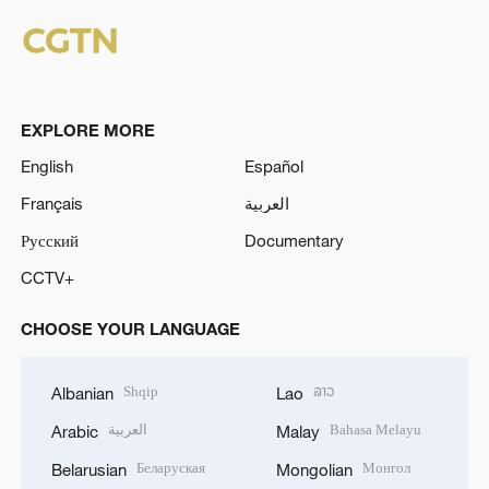
EXPLORE MORE
English
Español
Français
العربية
Русский
Documentary
CCTV+
CHOOSE YOUR LANGUAGE
Shqip
ລາວ
Albanian
Lao
العربية
Bahasa Melayu
Arabic
Malay
Беларуская
Монгол
Belarusian
Mongolian