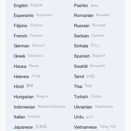
English
پښتو
English
Pashto
Esperanto
Română
Esperanto
Romanian
Filipino
Русский
Filipino
Russian
Français
Српски
French
Serbian
Deutsch
සිංහල
German
Sinhala
Ελληνικά
Español
Greek
Spanish
Hausa
Kiswahili
Hausa
Swahili
עברית
தமிழ்
Hebrew
Tamil
हिन्दी
ไทย
Hindi
Thai
Magyar
Türkçe
Hungarian
Turkish
Bahasa Indonesia
Українська
Indonesian
Ukrainian
Italiano
اردو
Italian
Urdu
日本語
Tiếng Việt
Japanese
Vietnamese