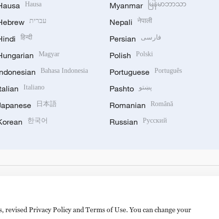
Hausa
Hausa
Myanmar
မြန်မာဘာသာ
Hebrew
עברית
Nepali
नेपाली
Hindi
हिन्दी
Persian
فارسی
Hungarian
Magyar
Polish
Polski
Indonesian
Bahasa Indonesia
Portuguese
Português
Italian
Italiano
Pashto
پښتو
Japanese
日本語
Romanian
Română
Korean
한국어
Russian
Русский
es, revised Privacy Policy and Terms of Use. You can change your