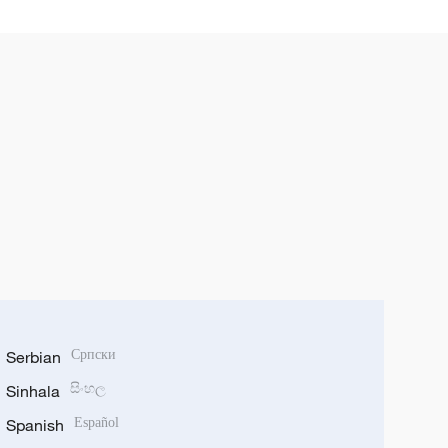
Serbian
Српски
Sinhala
සිංහල
Spanish
Español