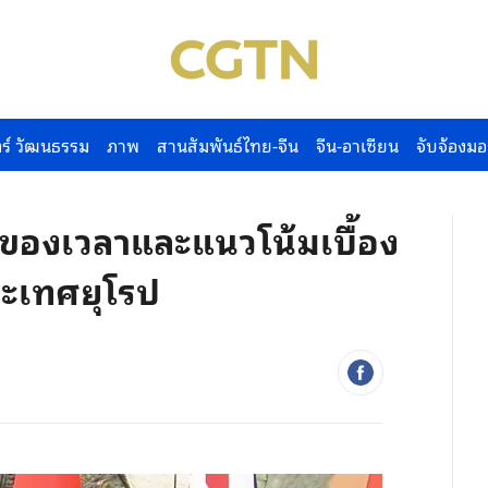
ร์ วัฒนธรรม
ภาพ
สานสัมพันธ์ไทย-จีน
จีน-อาเซียน
จับจ้องมอ
ของเวลาและแนวโน้มเบื้อง
ระเทศยุโรป