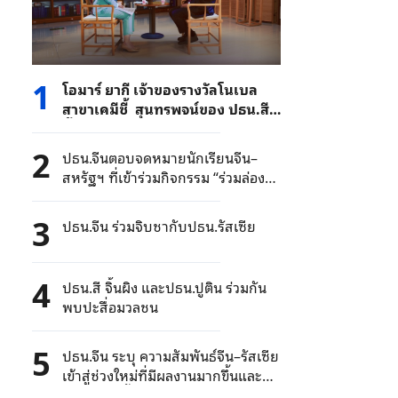
1
โอมาร์ ยากี เจ้าของรางวัลโนเบล
สาขาเคมีชี้ สุนทรพจน์ของ ปธน.สี
จิ้นผิง สะท้อนวิสัยทัศน์ของจีนต่อ
การพัฒนาปัญญาประดิษฐ์อย่าง
2
ปธน.จีนตอบจดหมายนักเรียนจีน–
ชัดเจน
สหรัฐฯ ที่เข้าร่วมกิจกรรม “ร่วมล่องสู่
ฟ้าคราม: การเดินทางมิตรภาพ
เยาวชนจีน–สหรัฐฯ”
3
ปธน.จีน ร่วมจิบชากับปธน.รัสเซีย
4
ปธน.สี จิ้นผิง และปธน.ปูติน ร่วมกัน
พบปะสื่อมวลชน
5
ปธน.จีน ระบุ ความสัมพันธ์จีน–รัสเซีย
เข้าสู่ช่วงใหม่ที่มีผลงานมากขึ้นและ
พัฒนาเร็วขึ้น