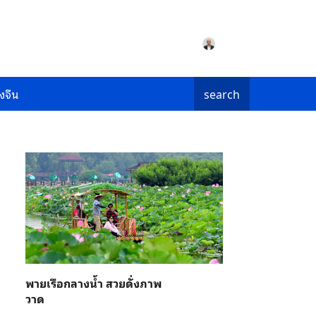
งจีน
search
พายเรือกลางน้ำ สวยดั่งภาพ
วาด