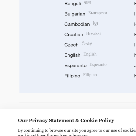
Bengali
বাংলা
Bulgarian
Български
Cambodian
ខ្មែរ
Croatian
Hrvatski
Czech
Český
English
English
Esperanto
Esperanto
Filipino
Filipino
DOWNLOAD OUR APP
Our Privacy Statement & Cookie Policy
By continuing to browse our site you agree to our use of cooki
cookie settings through your browser.