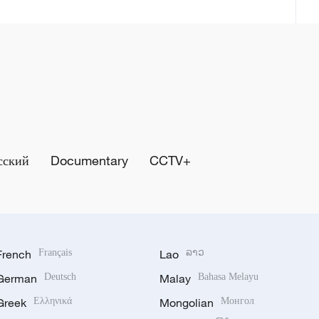
сский
Documentary
CCTV+
French
Français
Lao
ລາວ
German
Deutsch
Malay
Bahasa Melayu
Greek
Ελληνικά
Mongolian
Монгол