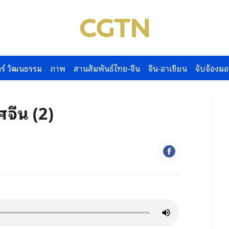
ร์ วัฒนธรรม
ภาพ
สานสัมพันธ์ไทย-จีน
จีน-อาเซียน
จับจ้องมอ
จีน (2)