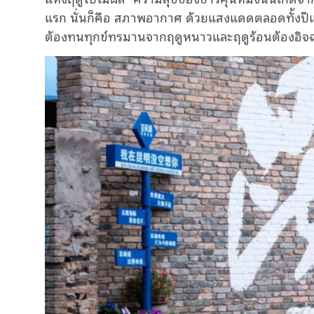
แรก นั่นก็คือ สภาพอากาศ ด้วยแสงแดดตลอดทั้งปีแล
ต้องทนทุกข์ทรมานจากฤดูหนาวและฤดูร้อนต้องอิจฉา