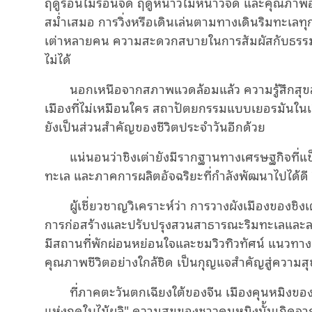
ฤดูร้อนไม่ร้อนจัด ฤดูหนาวไม่หนาวจัด และคุณภาพอ
สม่ำเสมอ การวิ่งหรือเดินเล่นตามทางเดินริมทะเลท
เต่าหลายคน ความสะดวกสบายในการสัมผัสกับธรรมชา
ไม่ได้
นอกเหนือจากสภาพแวดล้อมแล้ว ความรู้สึกสุขส
เมืองที่ไม่เหมือนใคร สถาปัตยกรรมแบบเยอรมันในเมื
ยังเป็นส่วนสำคัญของชีวิตประจำวันอีกด้วย
แน่นอนว่าชิงเต่ายังมีรากฐานทางเศรษฐกิจที่แ
ทะเล และภาคการผลิตอัจฉริยะที่กำลังพัฒนาไปได้ดี 
ผู้เชี่ยวชาญวิเคราะห์ว่า การวางผังเมืองของชิง
การก่อสร้างและปรับปรุงสวนสาธารณะริมทะเลและ
มีสถานที่พักผ่อนหย่อนใจและชมวิวทิวทัศน์ แนวทาง
คุณภาพชีวิตอย่างใกล้ชิด เป็นกุญแจสำคัญสู่ความสุข
ที่ภาคตะวันตกเฉียงใต้ของจีน เมืองคุนหมิงของม
แห่งฤดูใบไม้ผลิ" ความสุขของชาวคุนหมิงนั้นเกิดจา