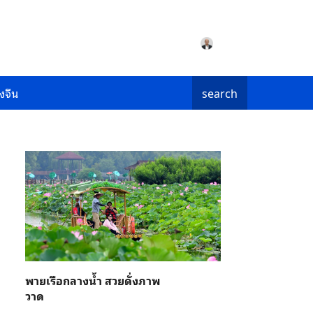
งจีน
search
พายเรือกลางน้ำ สวยดั่งภาพ
วาด