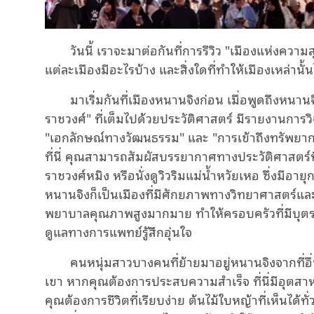
วันนี้ เราจะมาต่อกันที่การรีวิว "เมืองแห่งความสุ
แต่ละเมืองมีอะไรบ้าง และสิ่งใดที่ทำให้เมืองเหล่านั
มาเริ่มกันที่เมืองหนานจิงก่อน เมื่อพูดถึงห
ราชวงศ์" ที่เต็มไปด้วยประวัติศาสตร์ มีรายงานการว
"เอกลักษณ์ทางวัฒนธรรม" และ "การเข้าถึงทรัพย
ที่นี่ คุณสามารถสัมผัสบรรยากาศทางประวัติศาสตร์ท
ราชวงศ์หมิง หรือนั่งดูวิวริมแม่น้ำหวัยเหอ ซึ่งมีอา
หนานจิงก็เป็นเมืองที่มีศักยภาพทางวิทยาศาสตร์แล
พยาบาลคุณภาพสูงมากมาย ทำให้ครอบครัวที่มีบุตรหล
ดูแลทางการแพทย์รู้สึกอุ่นใจ
คนหนุ่มสาวบางคนที่ย้ายมาอยู่หนานจิงจากที่อ
เขา หากคุณต้องการประสบความสำเร็จ ที่นี่มีอุต
คุณต้องการชีวิตที่เรียบง่าย ต้นไม้ใบหญ้าที่เห็นได