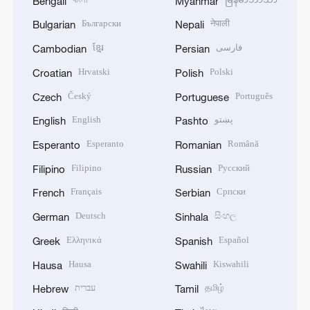
Bengali
Myanmar
Български
नेपाली
Bulgarian
Nepali
ខ្មែរ
فارسی
Cambodian
Persian
Hrvatski
Polski
Croatian
Polish
Český
Português
Czech
Portuguese
English
پښتو
English
Pashto
Esperanto
Română
Esperanto
Romanian
Filipino
Русский
Filipino
Russian
Français
Српски
French
Serbian
Deutsch
සිංහල
German
Sinhala
Ελληνικά
Español
Greek
Spanish
Hausa
Kiswahili
Hausa
Swahili
עברית
தமிழ்
Hebrew
Tamil