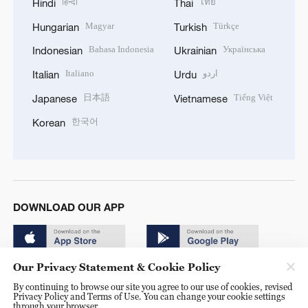
हिन्दी
ไทย
Hindi
Thai
Magyar
Türkçe
Hungarian
Turkish
Bahasa Indonesia
Українська
Indonesian
Ukrainian
Italiano
اردو
Italian
Urdu
日本語
Tiếng Việt
Japanese
Vietnamese
한국어
Korean
DOWNLOAD OUR APP
Our Privacy Statement & Cookie Policy
By continuing to browse our site you agree to our use of cookies, revised
Privacy Policy and Terms of Use. You can change your cookie settings
through your browser.