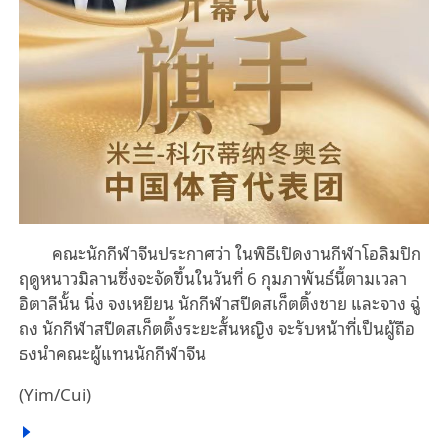
คณะนักกีฬาจีนประกาศว่า ในพิธีเปิดงานกีฬาโอลิมปิก
ฤดูหนาวมิลานซึ่งจะจัดขึ้นในวันที่ 6 กุมภาพันธ์นี้ตามเวลา
อิตาลีนั้น นิ่ง จงเหยียน นักกีฬาสปีดสเก็ตติ้งชาย และจาง ฉู่
ถง นักกีฬาสปีดสเก็ตติ้งระยะสั้นหญิง จะรับหน้าที่เป็นผู้ถือ
ธงนำคณะผู้แทนนักกีฬาจีน
(Yim/Cui)