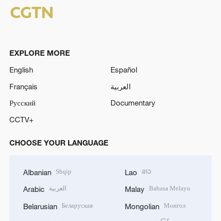
EXPLORE MORE
English
Español
Français
العربية
Русский
Documentary
CCTV+
CHOOSE YOUR LANGUAGE
Shqip
ລາວ
Albanian
Lao
العربية
Bahasa Melayu
Arabic
Malay
Беларуская
Монгол
Belarusian
Mongolian