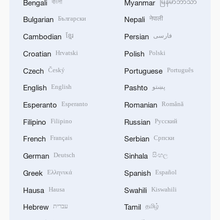
বাংলা
မြန်မာဘာသာ
Bengali
Myanmar
Български
नेपाली
Bulgarian
Nepali
ខ្មែរ
فارسی
Cambodian
Persian
Hrvatski
Polski
Croatian
Polish
Český
Português
Czech
Portuguese
English
پښتو
English
Pashto
Esperanto
Română
Esperanto
Romanian
Filipino
Русский
Filipino
Russian
Français
Српски
French
Serbian
Deutsch
සිංහල
German
Sinhala
Ελληνικά
Español
Greek
Spanish
Hausa
Kiswahili
Hausa
Swahili
עברית
தமிழ்
Hebrew
Tamil