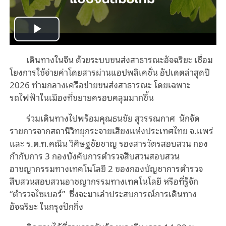
Play
เดินทางในจีน ด้วยระบบขนส่งสาธารณะอัจฉริยะ เชื่อม
Video
โยงการใช้จ่ายค่าโดยสารผ่านแอปพลิเคชั่น อัปเดตล่าสุดปี
2026 ท่ามกลางเครือข่ายขนส่งสาธารณะ โดยเฉพาะ
รถไฟฟ้าในเมืองที่ขยายครอบคลุมมากขึ้น
ร่วมเดินทางไปพร้อมคุณธนชัย สุวรรณกาศ นักจัด
รายการจากสถานีวิทยุกระจายเสียงแห่งประเทศไทย จ.แพร่
และ ร.ต.ท.คณิน วิศิษฐชัยชาญ รองสารวัตรสอบสวน กอง
กำกับการ 3 กองบังคับการตำรวจสืบสวนสอบสวน
อาชญากรรมทางเทคโนโลยี 2 ของกองบัญชาการตำรวจ
สืบสวนสอบสวนอาชญากรรมทางเทคโนโลยี หรือที่รู้จัก
“ตำรวจไซเบอร์” ซึ่งจะมาเล่าประสบการณ์การเดินทาง
อัจฉริยะ ในกรุงปักกิ่ง