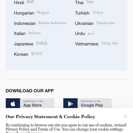
हिन्दी
ไทย
Hindi
Thai
Magyar
Türkçe
Hungarian
Turkish
Bahasa Indonesia
Українська
Indonesian
Ukrainian
Italiano
اردو
Italian
Urdu
日本語
Tiếng Việt
Japanese
Vietnamese
한국어
Korean
DOWNLOAD OUR APP
Our Privacy Statement & Cookie Policy
By continuing to browse our site you agree to our use of cookies, revised
Privacy Policy and Terms of Use. You can change your cookie settings