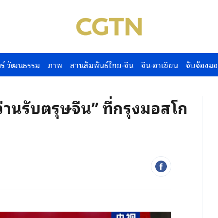
ร์ วัฒนธรรม
ภาพ
สานสัมพันธ์ไทย-จีน
จีน-อาเซียน
จับจ้องมอ
านรับตรุษจีน” ที่กรุงมอสโก