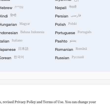
Hebrew
עברית
Nepali
नेपाली
Hindi
हिन्दी
Persian
فارسی
Hungarian
Magyar
Polish
Polski
Indonesian
Bahasa Indonesia
Portuguese
Português
Italian
Italiano
Pashto
پښتو
Japanese
日本語
Romanian
Română
Korean
한국어
Russian
Русский
es, revised Privacy Policy and Terms of Use. You can change your