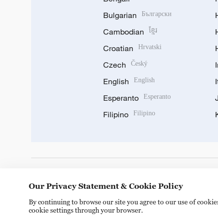
Bulgarian
Български
Cambodian
ខ្មែរ
Croatian
Hrvatski
Czech
Český
English
English
Esperanto
Esperanto
Filipino
Filipino
DOWNLOAD OUR APP
Our Privacy Statement & Cookie Policy
By continuing to browse our site you agree to our use of cooki
cookie settings through your browser.