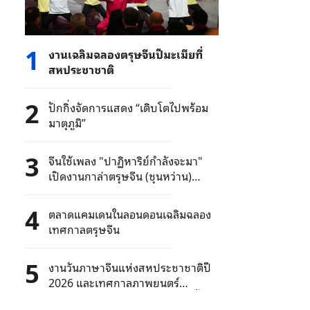
1
งานเฉลิมฉลองตรุษจีนปีมะเมียที่
สหประชาชาติ
2
ปักกิ่งจัดการแสดง “เติบโตไปพร้อม
มาตุภูมิ”
3
จีนใช้เพลง "ปาฏิหาริย์กำลังจะมา"
เปิดงานกาล่าตรุษจีน (ชุนหว่าน)
2026
4
ตลาดแคมเดนในลอนดอนเฉลิมฉลอง
เทศกาลตรุษจีน
5
งานวันภาษาจีนแห่งสหประชาชาติปี
2026 และเทศกาลภาพยนตร์
นานาชาติของไชน่า มีเดีย กรุ๊ป ครั้งที่