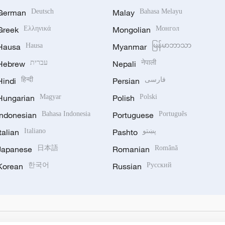
German
Deutsch
Malay
Bahasa Melayu
Greek
Ελληνικά
Mongolian
Монгол
Hausa
Hausa
Myanmar
မြန်မာဘာသာ
Hebrew
עברית
Nepali
नेपाली
Hindi
हिन्दी
Persian
فارسی
Hungarian
Magyar
Polish
Polski
Indonesian
Bahasa Indonesia
Portuguese
Português
Italian
Italiano
Pashto
پښتو
Japanese
日本語
Romanian
Română
Korean
한국어
Russian
Русский