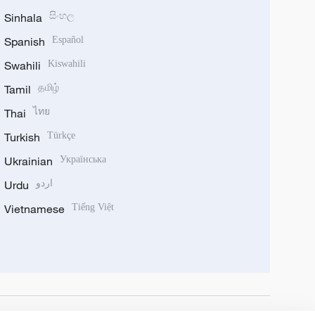
Sinhala
සිංහල
Spanish
Español
Swahili
Kiswahili
Tamil
தமிழ்
Thai
ไทย
Turkish
Türkçe
Ukrainian
Українська
Urdu
اردو
Vietnamese
Tiếng Việt