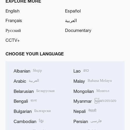
EXPLORE MORE
English
Español
Français
العربية
Русский
Documentary
CCTV+
CHOOSE YOUR LANGUAGE
Shqip
ລາວ
Albanian
Lao
العربية
Bahasa Melayu
Arabic
Malay
Беларуская
Монгол
Belarusian
Mongolian
বাংলা
မြန်မာဘာသာ
Bengali
Myanmar
Български
नेपाली
Bulgarian
Nepali
ខ្មែរ
فارسی
Cambodian
Persian