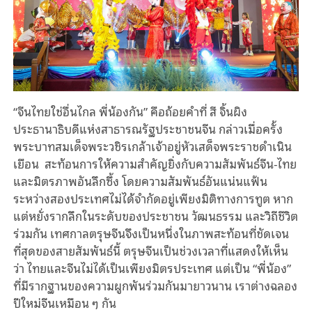
“จีนไทยใช่อื่นไกล พี่น้องกัน” คือถ้อยคำที่ สี จิ้นผิง
ประธานาธิบดีแห่งสาธารณรัฐประชาชนจีน กล่าวเมื่อครั้ง
พระบาทสมเด็จพระวชิรเกล้าเจ้าอยู่หัวเสด็จพระราชดำเนิน
เยือน สะท้อนการให้ความสำคัญยิ่งกับความสัมพันธ์จีน-ไทย
และมิตรภาพอันลึกซึ้ง โดยความสัมพันธ์อันแน่นแฟ้น
ระหว่างสองประเทศไม่ได้จำกัดอยู่เพียงมิติทางการทูต หาก
แต่หยั่งรากลึกในระดับของประชาชน วัฒนธรรม และวิถีชีวิต
ร่วมกัน เทศกาลตรุษจีนจึงเป็นหนึ่งในภาพสะท้อนที่ชัดเจน
ที่สุดของสายสัมพันธ์นี้ ตรุษจีนเป็นช่วงเวลาที่แสดงให้เห็น
ว่า ไทยและจีนไม่ได้เป็นเพียงมิตรประเทศ แต่เป็น “พี่น้อง”
ที่มีรากฐานของความผูกพันร่วมกันมายาวนาน เราต่างฉลอง
ปีใหม่จีนเหมือน ๆ กัน