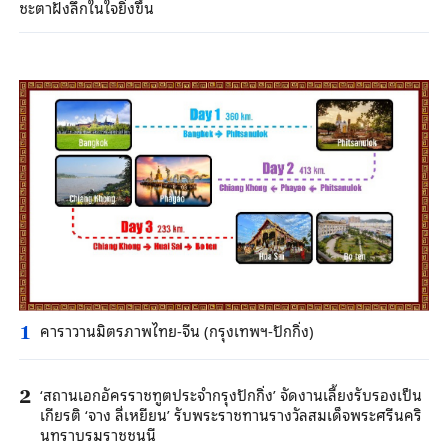
ชะตาฝังลึกในใจยิ่งขึ้น
คาราวานมิตรภาพไทย-จีน (กรุงเทพฯ-ปักกิ่ง)
1
‘สถานเอกอัครราชทูตประจำกรุงปักกิ่ง’ จัดงานเลี้ยงรับรองเป็น
2
เกียรติ ‘จาง ลี่เหยียน’ รับพระราชทานรางวัลสมเด็จพระศรีนคริ
นทราบรมราชชนนี