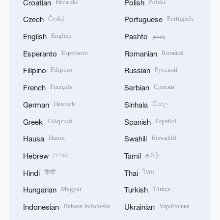
Hrvatski
Polski
Croatian
Polish
Český
Português
Czech
Portuguese
English
پښتو
English
Pashto
Esperanto
Română
Esperanto
Romanian
Filipino
Русский
Filipino
Russian
Français
Српски
French
Serbian
Deutsch
සිංහල
German
Sinhala
Ελληνικά
Español
Greek
Spanish
Hausa
Kiswahili
Hausa
Swahili
עברית
தமிழ்
Hebrew
Tamil
हिन्दी
ไทย
Hindi
Thai
Magyar
Türkçe
Hungarian
Turkish
Bahasa Indonesia
Українська
Indonesian
Ukrainian