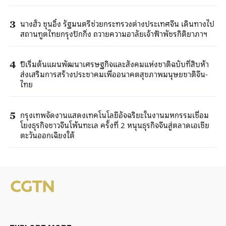
นางฮั่ว ชุนอิ๋ง รัฐมนตรีช่วยกระทรวงต่างประเทศจีน เดินทางไป
3
สถานทูตไทยกรุงปักกิ่ง ถวายความอาลัยเจ้าฟ้าพัชรกิติยาภาฯ
ปีเริ่มต้นแผนพัฒนาเศรษฐกิจและสังคมแห่งชาติฉบับที่สิบห้า
4
ส่งเสริมการสร้างประชาคมเพื่ออนาคตสุขภาพมนุษยชาติจีน-
ไทย
กรุงเทพจัดงานแสดงเทคโนโลยีอัจฉริยะในงานมหกรรมเชื่อม
5
โยงธุรกิจชาวจีนโพ้นทะเล ครั้งที่ 2 หนุนธุรกิจจีนสู่ตลาดเอเชีย
ตะวันออกเฉียงใต้