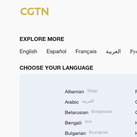
EXPLORE MORE
English
Español
Français
العربية
Ру
CHOOSE YOUR LANGUAGE
Albanian
Shqip
Arabic
العربية
Belarusian
Беларуская
Bengali
বাংলা
Bulgarian
Български