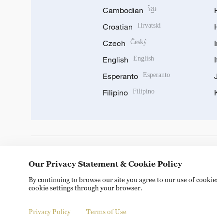
Cambodian
ខ្មែរ
Croatian
Hrvatski
Czech
Český
English
English
Esperanto
Esperanto
Filipino
Filipino
DOWNLOAD OUR APP
Our Privacy Statement & Cookie Policy
By continuing to browse our site you agree to our use of cooki
cookie settings through your browser.
Privacy Policy
Terms of Use
© China Radio International.CRI. All Rights Reserved. 16A S