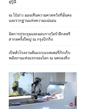
คู่ปู้ฉี
ณ โป๋อ่าว มองเห็นความคาดหวังที่มั่นคง
และรากฐานแห่งความแน่นอน
จัดการประชุมและมอบรางวัลรำลึกสตรี
สากลครั้งใหญ่ ณ กรุงปักกิ่ง
เปิดตัวโรงงานต้นแบบแบตเตอรี่กักเก็บ
พลังงานแห่งแรกของโลก ณ นครฉงชิ่ง