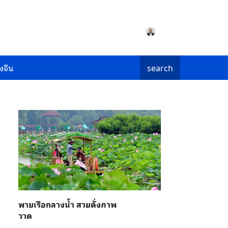
งจีน
search
พายเรือกลางน้ำ สวยดั่งภาพ
วาด