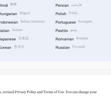
Hindi
हिन्दी
Persian
فارسی
Hungarian
Magyar
Polish
Polski
Indonesian
Bahasa Indonesia
Portuguese
Português
Italian
Italiano
Pashto
پښتو
Japanese
日本語
Romanian
Română
Korean
한국어
Russian
Русский
es, revised Privacy Policy and Terms of Use. You can change your
hijingshan Road, Beijing, China. 100040