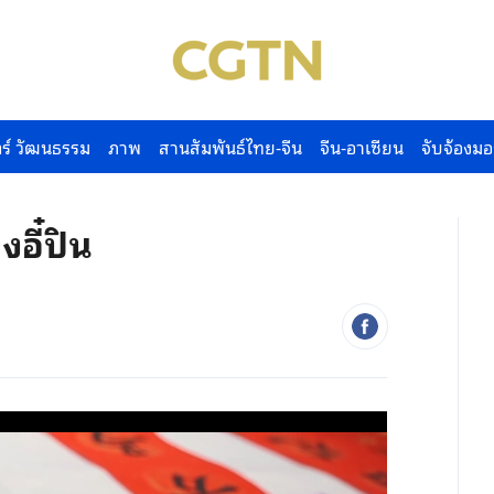
ร์ วัฒนธรรม
ภาพ
สานสัมพันธ์ไทย-จีน
จีน-อาเซียน
จับจ้องมอ
งอี๋ปิน