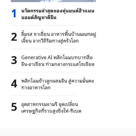
1
นวัตกรรมล่าสุดของหุ่นยนต์ฮิวแมน
นอยด์สัญชาติจีน
2
ลิ้มรส ซาเซี่ยน อาหารพื้นบ้านมณฑลฝู
เจี้ยน จากวิถีริมทางสู่ครัวโลก
3
Generative AI พลิกโฉมบทบาทสื่อ
จีน-อาเซียน ท่ามกลางกระแสโซเชียล
4
พลิกโฉมข้าวลูกผสมจีน สู่ความมั่นคง
ทางอาหารโลก
5
อุตสาหกรรมจามรี จุดเปลี่ยน
เศรษฐกิจที่ราบสูงชิงไห่-ทิเบต