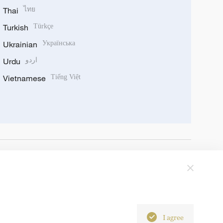
Thai
ไทย
Turkish
Türkçe
Ukrainian
Українська
Urdu
اردو
Vietnamese
Tiếng Việt
I agree