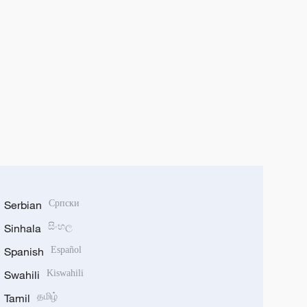
Serbian
Српски
Sinhala
සිංහල
Spanish
Español
Swahili
Kiswahili
Tamil
தமிழ்