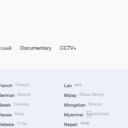
сский
Documentary
CCTV+
French
Français
Lao
ລາວ
German
Deutsch
Malay
Bahasa Melayu
Greek
Ελληνικά
Mongolian
Монгол
Hausa
Hausa
Myanmar
မြန်မာဘာသာ
Hebrew
עברית
Nepali
नेपाली