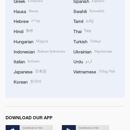
Ελληνικά
Español
Greek
Spanish
Hausa
Kiswahili
Hausa
Swahili
עברית
தமிழ்
Hebrew
Tamil
हिन्दी
ไทย
Hindi
Thai
Magyar
Türkçe
Hungarian
Turkish
Bahasa Indonesia
Українська
Indonesian
Ukrainian
Italiano
اردو
Italian
Urdu
日本語
Tiếng Việt
Japanese
Vietnamese
한국어
Korean
DOWNLOAD OUR APP