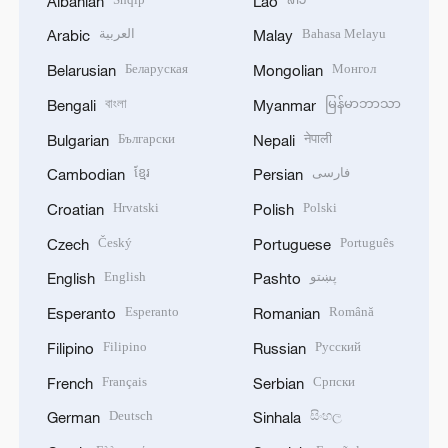
Albanian
Lao
العربية
Bahasa Melayu
Arabic
Malay
Беларуская
Монгол
Belarusian
Mongolian
বাংলা
မြန်မာဘာသာ
Bengali
Myanmar
Български
नेपाली
Bulgarian
Nepali
ខ្មែរ
فارسی
Cambodian
Persian
Hrvatski
Polski
Croatian
Polish
Český
Português
Czech
Portuguese
English
پښتو
English
Pashto
Esperanto
Română
Esperanto
Romanian
Filipino
Русский
Filipino
Russian
Français
Српски
French
Serbian
Deutsch
සිංහල
German
Sinhala