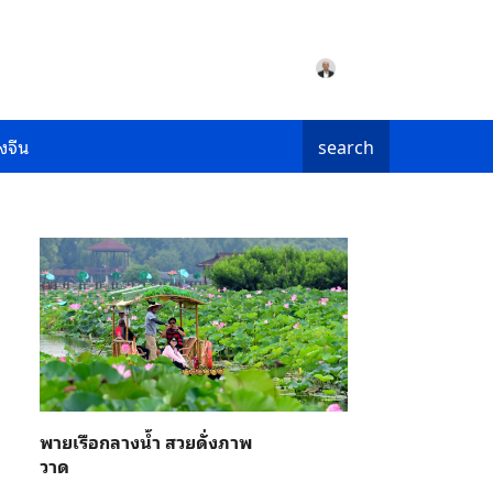
งจีน
search
พายเรือกลางน้ำ สวยดั่งภาพ
วาด