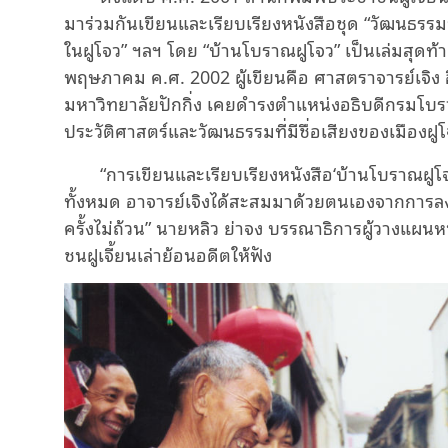
มาร่วมกันเขียนและเรียบเรียงหนังสือชุด “วัฒนธรรมพ
ในฝูโจว” ฯลฯ โดย “บ้านโบราณฝูโจว” เป็นเล่มสุดท้ายใ
พฤษภาคม ค.ศ. 2002 ผู้เขียนคือ ศาสตราจารย์เจิง อ
มหาวิทยาลัยปักกิ่ง เคยดำรงตำแหน่งอธิบดีกรมโบราณ
ประวัติศาสตร์และวัฒนธรรมที่มีชื่อเสียงของเมืองฝู
“การเขียนและเรียบเรียงหนังสือ‘บ้านโบราณฝูโจ
ทั้งหมด อาจารย์เจิงได้สะสมมาด้วยตนเองจากการลงพื
ครั้งไม่ถ้วน” นายหลิว ย่าจง บรรณาธิการผู้วางแผนห
ชนฝูเจี้ยนเล่าย้อนอดีตให้ฟัง