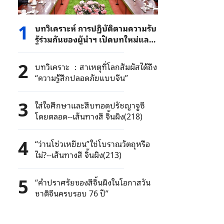
1
บทวิเคราะห์ การปฏิบัติตามความรับ
รู้ร่วมกันของผู้นำฯ เปิดบทใหม่และ
ท่าทีใหม่ของความสัมพันธ์ระหว่าง
จีนกับสหรัฐฯ
2
บทวิเคราะ ：สาเหตุที่โลกสัมผัสได้ถึง
“ความรู้สึกปลอดภัยแบบจีน”
3
ใส่ใจศึกษาและสืบทอดปรัชญาจูซี
โดยตลอด--เส้นทางสี จิ้นผิง(218)
4
“ว่านโซ่วเหยียน”ใช่โบราณวัตถุหรือ
ไม่?--เส้นทางสี จิ้นผิง(213)
5
“คำปราศรัยของสีจิ้นผิงในโอกาสวัน
ชาติจีนครบรอบ 76 ปี”