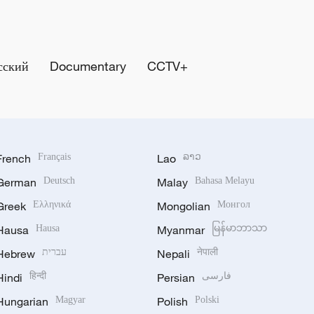
сский
Documentary
CCTV+
French
Français
Lao
ລາວ
German
Deutsch
Malay
Bahasa Melayu
Greek
Ελληνικά
Mongolian
Монгол
Hausa
Hausa
Myanmar
မြန်မာဘာသာ
Hebrew
עברית
Nepali
नेपाली
Hindi
हिन्दी
Persian
فارسی
Hungarian
Magyar
Polish
Polski