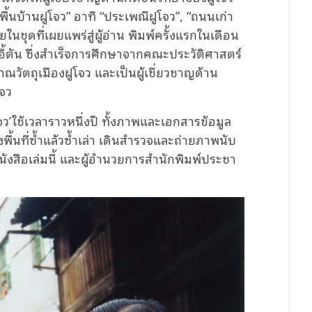
ื้นบ้านฝูโจว” อาทิ “ประเพณีฝูโจว”, “ถนนเก่า
นชุดที่เผยแพร่สู่ผู้อ่าน พิมพ์ครั้งแรกในเดือน
ี้ตัน ซึ่งสำเร็จการศึกษาจากคณะประวัติศาสตร์
วัตถุเมืองฝูโจว และเป็นผู้เชี่ยวชาญด้าน
โจว
ว’ใช้เวลาราวหนึ่งปี ทั้งภาพและเอกสารข้อมูล
้นที่ซ้ำแล้วซ้ำเล่า เดินสำรวจและถ่ายภาพนับ
นังสือเล่มนี้ และผู้อำนวยการสำนักพิมพ์ประชา