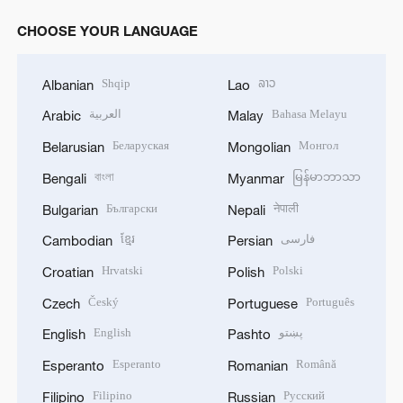
CHOOSE YOUR LANGUAGE
Shqip
ລາວ
Albanian
Lao
العربية
Bahasa Melayu
Arabic
Malay
Беларуская
Монгол
Belarusian
Mongolian
বাংলা
မြန်မာဘာသာ
Bengali
Myanmar
Български
नेपाली
Bulgarian
Nepali
ខ្មែរ
فارسی
Cambodian
Persian
Hrvatski
Polski
Croatian
Polish
Český
Português
Czech
Portuguese
English
پښتو
English
Pashto
Esperanto
Română
Esperanto
Romanian
Filipino
Русский
Filipino
Russian