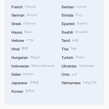
Français
Српски
French
Serbian
Deutsch
සිංහල
German
Sinhala
Ελληνικά
Español
Greek
Spanish
Hausa
Kiswahili
Hausa
Swahili
עברית
தமிழ்
Hebrew
Tamil
हिन्दी
ไทย
Hindi
Thai
Magyar
Türkçe
Hungarian
Turkish
Bahasa Indonesia
Українська
Indonesian
Ukrainian
Italiano
اردو
Italian
Urdu
日本語
Tiếng Việt
Japanese
Vietnamese
한국어
Korean