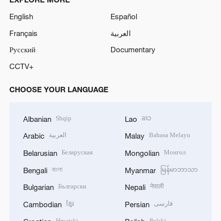
English
Español
Français
العربية
Русский
Documentary
CCTV+
CHOOSE YOUR LANGUAGE
Shqip
ລາວ
Albanian
Lao
العربية
Bahasa Melayu
Arabic
Malay
Беларуская
Монгол
Belarusian
Mongolian
বাংলা
မြန်မာဘာသာ
Bengali
Myanmar
Български
नेपाली
Bulgarian
Nepali
ខ្មែរ
فارسی
Cambodian
Persian
Hrvatski
Polski