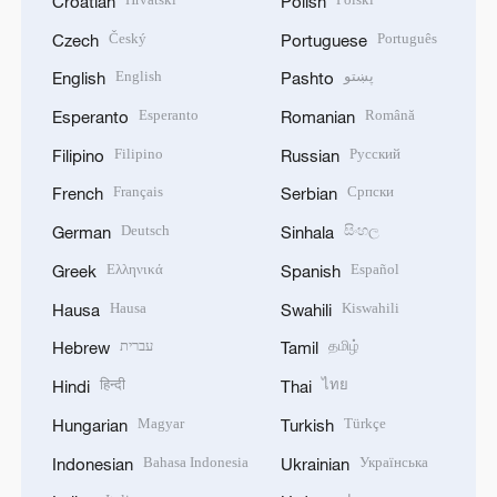
Croatian
Polish
Český
Português
Czech
Portuguese
English
پښتو
English
Pashto
Esperanto
Română
Esperanto
Romanian
Filipino
Русский
Filipino
Russian
Français
Српски
French
Serbian
Deutsch
සිංහල
German
Sinhala
Ελληνικά
Español
Greek
Spanish
Hausa
Kiswahili
Hausa
Swahili
עברית
தமிழ்
Hebrew
Tamil
हिन्दी
ไทย
Hindi
Thai
Magyar
Türkçe
Hungarian
Turkish
Bahasa Indonesia
Українська
Indonesian
Ukrainian