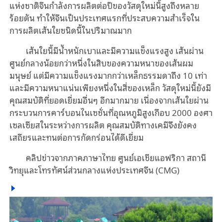
แห่งชาติจีนกำลังการผลิตต่อปีของวัสดุใหม่นี้สูงถึงหลาย
ร้อยตัน ทำให้จีนเป็นประเทศแรกที่ประสบความสำเร็จใน
การผลิตเส้นใยชนิดนี้ในปริมาณมาก
เส้นใยนี้มีน้ำหนักเบาและมีความแข็งแรงสูง เส้นผ่าน
ศูนย์กลางน้อยกว่าหนึ่งในสิบของความหนาของเส้นผม
มนุษย์ แต่มีความแข็งแรงมากกว่าเหล็กธรรมดาถึง 10 เท่า
และมีความหนาแน่นเพียงหนึ่งในสี่ของเหล็ก วัสดุใหม่นี้ยังมี
คุณสมบัติที่ยอดเยี่ยมอื่นๆ อีกมากมาย เนื่องจากเส้นใยผ่าน
กระบวนการคาร์บอนไนเซชั่นที่อุณหภูมิสูงเกือบ 2000 องศา
เซลเซียสในระหว่างการผลิต คุณสมบัติทางเคมีจึงยังคง
เสถียรและทนต่อการกัดกร่อนได้ดีเยี่ยม
คลิปข่าวจากภาคภาษาไทย ศูนย์เอเชียแอฟริกา สถานี
วิทยุและโทรทัศน์ส่วนกลางแห่งประเทศจีน (CMG)