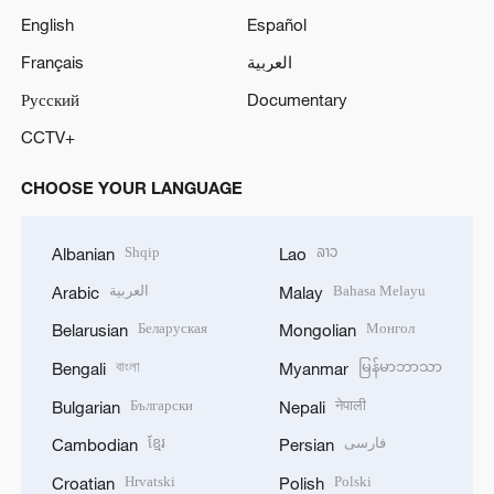
English
Español
Français
العربية
Русский
Documentary
CCTV+
CHOOSE YOUR LANGUAGE
Shqip
ລາວ
Albanian
Lao
العربية
Bahasa Melayu
Arabic
Malay
Беларуская
Монгол
Belarusian
Mongolian
বাংলা
မြန်မာဘာသာ
Bengali
Myanmar
Български
नेपाली
Bulgarian
Nepali
ខ្មែរ
فارسی
Cambodian
Persian
Hrvatski
Polski
Croatian
Polish