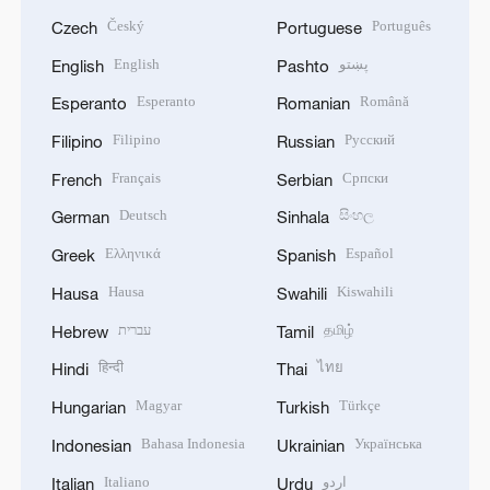
Český
Português
Czech
Portuguese
English
پښتو
English
Pashto
Esperanto
Română
Esperanto
Romanian
Filipino
Русский
Filipino
Russian
Français
Српски
French
Serbian
Deutsch
සිංහල
German
Sinhala
Ελληνικά
Español
Greek
Spanish
Hausa
Kiswahili
Hausa
Swahili
עברית
தமிழ்
Hebrew
Tamil
हिन्दी
ไทย
Hindi
Thai
Magyar
Türkçe
Hungarian
Turkish
Bahasa Indonesia
Українська
Indonesian
Ukrainian
Italiano
اردو
Italian
Urdu