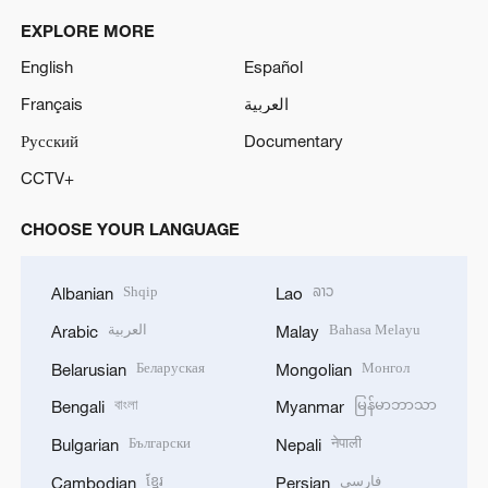
EXPLORE MORE
English
Español
Français
العربية
Русский
Documentary
CCTV+
CHOOSE YOUR LANGUAGE
Shqip
ລາວ
Albanian
Lao
العربية
Bahasa Melayu
Arabic
Malay
Беларуская
Монгол
Belarusian
Mongolian
বাংলা
မြန်မာဘာသာ
Bengali
Myanmar
Български
नेपाली
Bulgarian
Nepali
ខ្មែរ
فارسی
Cambodian
Persian