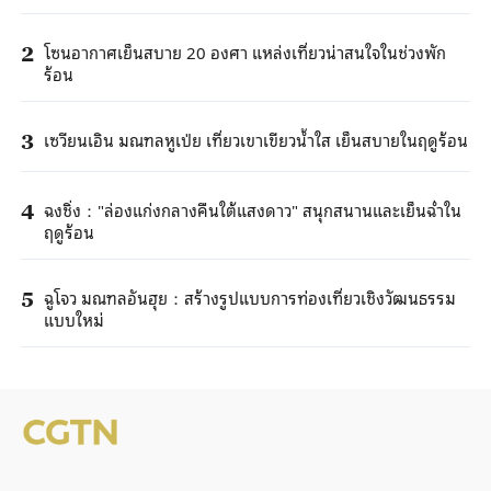
โซนอากาศเย็นสบาย 20 องศา แหล่งเที่ยวน่าสนใจในช่วงพัก
2
ร้อน
เซวียนเอิน มณฑลหูเป่ย เที่ยวเขาเขียวน้ำใส เย็นสบายในฤดูร้อน
3
ฉงชิ่ง："ล่องแก่งกลางคืนใต้แสงดาว" สนุกสนานและเย็นฉ่ำใน
4
ฤดูร้อน
ฉูโจว มณฑลอันฮุย：สร้างรูปแบบการท่องเที่ยวเชิงวัฒนธรรม
5
แบบใหม่