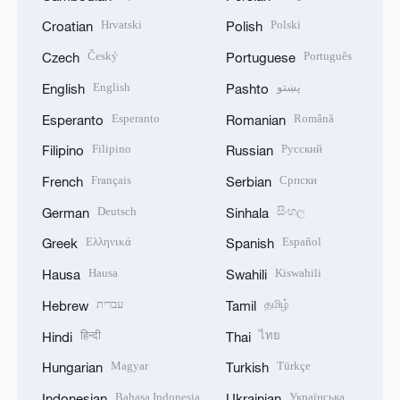
Hrvatski
Polski
Croatian
Polish
Český
Português
Czech
Portuguese
English
پښتو
English
Pashto
Esperanto
Română
Esperanto
Romanian
Filipino
Русский
Filipino
Russian
Français
Српски
French
Serbian
Deutsch
සිංහල
German
Sinhala
Ελληνικά
Español
Greek
Spanish
Hausa
Kiswahili
Hausa
Swahili
עברית
தமிழ்
Hebrew
Tamil
हिन्दी
ไทย
Hindi
Thai
Magyar
Türkçe
Hungarian
Turkish
Bahasa Indonesia
Українська
Indonesian
Ukrainian