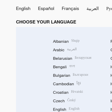
English
Español
Français
العربية
Ру
CHOOSE YOUR LANGUAGE
Albanian
Shqip
Arabic
العربية
Belarusian
Беларуская
Bengali
বাংলা
Bulgarian
Български
Cambodian
ខ្មែរ
Croatian
Hrvatski
Czech
Český
English
English