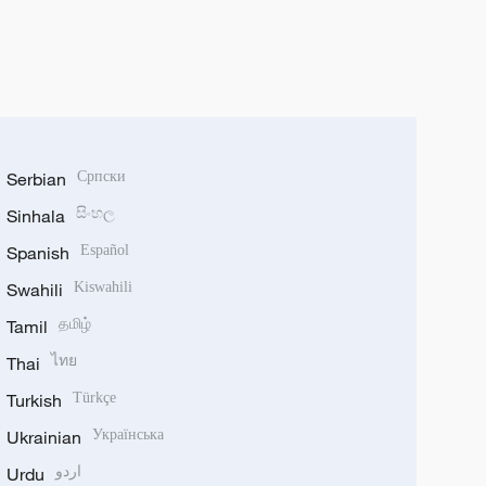
Serbian
Српски
Sinhala
සිංහල
Spanish
Español
Swahili
Kiswahili
Tamil
தமிழ்
Thai
ไทย
Turkish
Türkçe
Ukrainian
Українська
Urdu
اردو