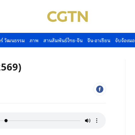
ร์ วัฒนธรรม
ภาพ
สานสัมพันธ์ไทย-จีน
จีน-อาเซียน
จับจ้องมอ
2569)