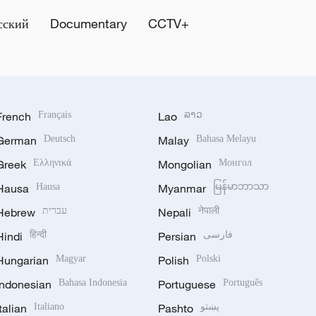
сский
Documentary
CCTV+
French
Français
Lao
ລາວ
German
Deutsch
Malay
Bahasa Melayu
Greek
Ελληνικά
Mongolian
Монгол
Hausa
Hausa
Myanmar
မြန်မာဘာသာ
Hebrew
עברית
Nepali
नेपाली
Hindi
हिन्दी
Persian
فارسی
Hungarian
Magyar
Polish
Polski
Indonesian
Bahasa Indonesia
Portuguese
Português
Italian
Italiano
Pashto
پښتو