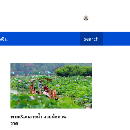
งจีน
search
พายเรือกลางน้ำ สวยดั่งภาพ
วาด