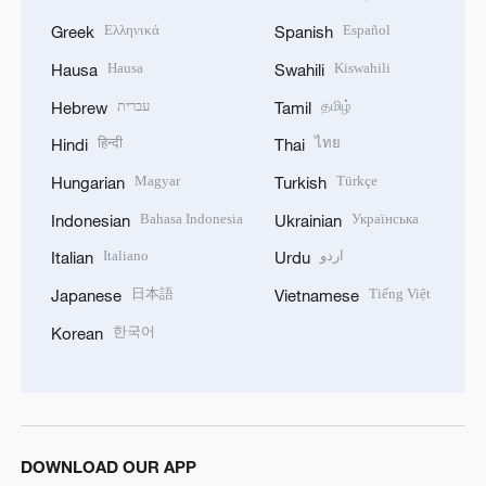
Ελληνικά
Español
Greek
Spanish
Hausa
Kiswahili
Hausa
Swahili
עברית
தமிழ்
Hebrew
Tamil
हिन्दी
ไทย
Hindi
Thai
Magyar
Türkçe
Hungarian
Turkish
Bahasa Indonesia
Українська
Indonesian
Ukrainian
Italiano
اردو
Italian
Urdu
日本語
Tiếng Việt
Japanese
Vietnamese
한국어
Korean
DOWNLOAD OUR APP