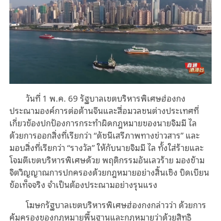
วันที่ 1 พ.ค. 69 รัฐบาลเขตบริหารพิเศษฮ่องกง
ประณามองค์การต่อต้านจีนและสื่อมวลชนต่างประเทศที่
เกี่ยวข้องปกป้องการกระทำผิดกฎหมายของนายจิมมี ไล
ด้วยการออกสิ่งที่เรียกว่า “ดัชนีเสรีภาพทางข่าวสาร” และ
มอบสิ่งที่เรียกว่า “รางวัล” ให้กับนายจิมมี ไล ทั้งใส่ร้ายและ
โจมตีเขตบริหารพิเศษด้วย พฤติกรรมอันเลวร้าย มองข้าม
จิตวิญญาณการปกครองด้วยกฎหมายอย่างสิ้นเชิง บิดเบียน
ข้อเท็จจริง จำเป็นต้องประณามอย่างรุนแรง
โฆษกรัฐบาลเขตบริหารพิเศษฮ่องกงกล่าวว่า ด้วยการ
คุ้มครองของกฎหมายพื้นฐานและกฎหมายว่าด้วยสิทธิ