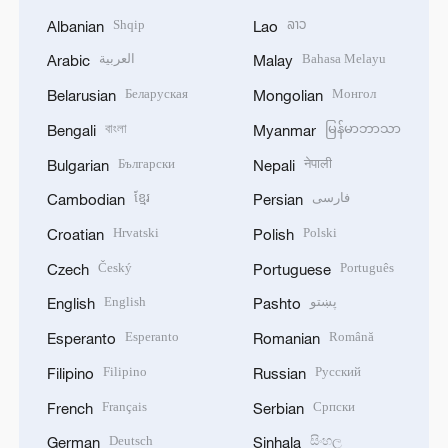
Shqip
ລາວ
Albanian
Lao
العربية
Bahasa Melayu
Arabic
Malay
Беларуская
Монгол
Belarusian
Mongolian
বাংলা
မြန်မာဘာသာ
Bengali
Myanmar
Български
नेपाली
Bulgarian
Nepali
ខ្មែរ
فارسی
Cambodian
Persian
Hrvatski
Polski
Croatian
Polish
Český
Português
Czech
Portuguese
English
پښتو
English
Pashto
Esperanto
Română
Esperanto
Romanian
Filipino
Русский
Filipino
Russian
Français
Српски
French
Serbian
Deutsch
සිංහල
German
Sinhala