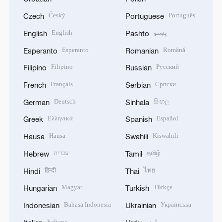
Český
Português
Czech
Portuguese
English
پښتو
English
Pashto
Esperanto
Română
Esperanto
Romanian
Filipino
Русский
Filipino
Russian
Français
Српски
French
Serbian
Deutsch
සිංහල
German
Sinhala
Ελληνικά
Español
Greek
Spanish
Hausa
Kiswahili
Hausa
Swahili
עברית
தமிழ்
Hebrew
Tamil
हिन्दी
ไทย
Hindi
Thai
Magyar
Türkçe
Hungarian
Turkish
Bahasa Indonesia
Українська
Indonesian
Ukrainian
Italiano
اردو