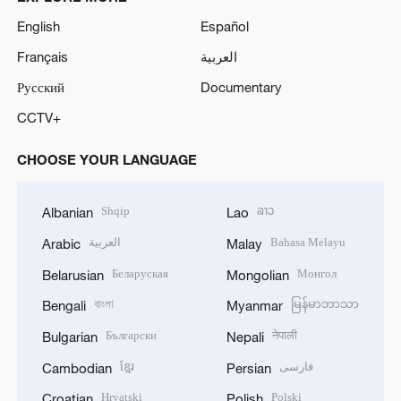
English
Español
Français
العربية
Русский
Documentary
CCTV+
CHOOSE YOUR LANGUAGE
Shqip
ລາວ
Albanian
Lao
العربية
Bahasa Melayu
Arabic
Malay
Беларуская
Монгол
Belarusian
Mongolian
বাংলা
မြန်မာဘာသာ
Bengali
Myanmar
Български
नेपाली
Bulgarian
Nepali
ខ្មែរ
فارسی
Cambodian
Persian
Hrvatski
Polski
Croatian
Polish