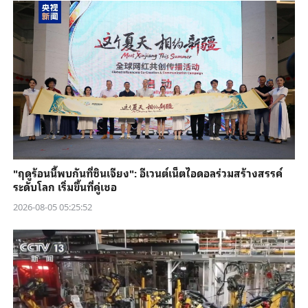
"ฤดูร้อนนี้พบกันที่ซินเจียง": อีเวนต์เน็ตไอดอลร่วมสร้างสรรค์
ระดับโลก เริ่มขึ้นที่คู่เชอ
2026-08-05 05:25:52