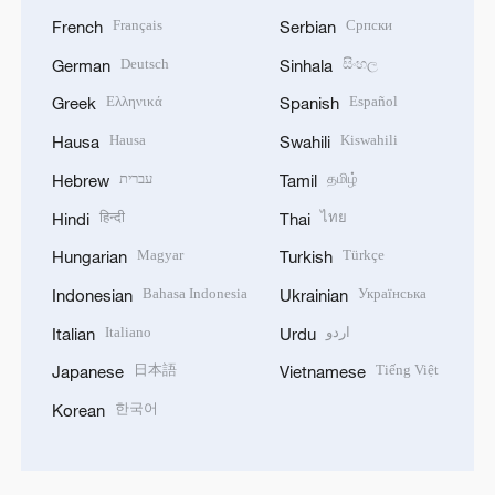
Français
Српски
French
Serbian
Deutsch
සිංහල
German
Sinhala
Ελληνικά
Español
Greek
Spanish
Hausa
Kiswahili
Hausa
Swahili
עברית
தமிழ்
Hebrew
Tamil
हिन्दी
ไทย
Hindi
Thai
Magyar
Türkçe
Hungarian
Turkish
Bahasa Indonesia
Українська
Indonesian
Ukrainian
Italiano
اردو
Italian
Urdu
日本語
Tiếng Việt
Japanese
Vietnamese
한국어
Korean