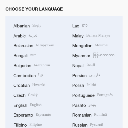
CHOOSE YOUR LANGUAGE
Shqip
ລາວ
Albanian
Lao
العربية
Bahasa Melayu
Arabic
Malay
Беларуская
Монгол
Belarusian
Mongolian
বাংলা
မြန်မာဘာသာ
Bengali
Myanmar
Български
नेपाली
Bulgarian
Nepali
ខ្មែរ
فارسی
Cambodian
Persian
Hrvatski
Polski
Croatian
Polish
Český
Português
Czech
Portuguese
English
پښتو
English
Pashto
Esperanto
Română
Esperanto
Romanian
Filipino
Русский
Filipino
Russian