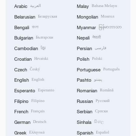
العربية
Bahasa Melayu
Arabic
Malay
Беларуская
Монгол
Belarusian
Mongolian
বাংলা
မြန်မာဘာသာ
Bengali
Myanmar
Български
नेपाली
Bulgarian
Nepali
ខ្មែរ
فارسی
Cambodian
Persian
Hrvatski
Polski
Croatian
Polish
Český
Português
Czech
Portuguese
English
پښتو
English
Pashto
Esperanto
Română
Esperanto
Romanian
Filipino
Русский
Filipino
Russian
Français
Српски
French
Serbian
Deutsch
සිංහල
German
Sinhala
Ελληνικά
Español
Greek
Spanish