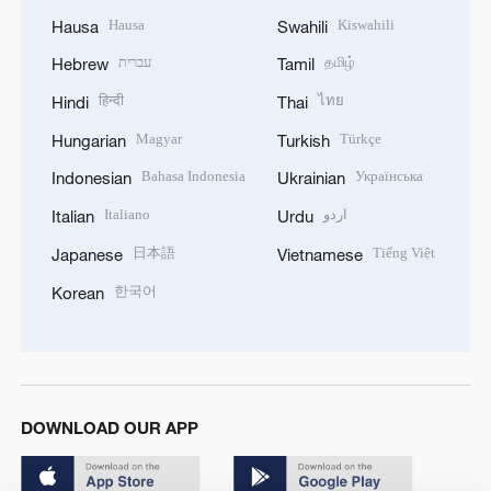
Hausa
Kiswahili
Hausa
Swahili
עברית
தமிழ்
Hebrew
Tamil
हिन्दी
ไทย
Hindi
Thai
Magyar
Türkçe
Hungarian
Turkish
Bahasa Indonesia
Українська
Indonesian
Ukrainian
Italiano
اردو
Italian
Urdu
日本語
Tiếng Việt
Japanese
Vietnamese
한국어
Korean
DOWNLOAD OUR APP