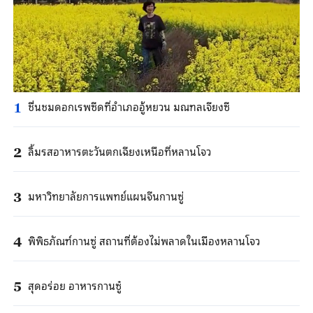
ชื่นชมดอกเรพซีดที่อำเภออู้หยวน มณฑลเจียงซี
1
ลิ้มรสอาหารตะวันตกเฉียงเหนือที่หลานโจว
2
มหาวิทยาลัยการแพทย์แผนจีนกานซู่
3
พิพิธภัณฑ์กานซู่ สถานที่ต้องไม่พลาดในเมืองหลานโจว
4
สุดอร่อย อาหารกานซู๋
5