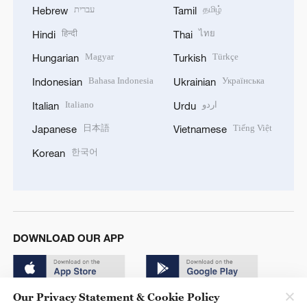
עברית
தமிழ்
Hebrew
Tamil
हिन्दी
ไทย
Hindi
Thai
Magyar
Türkçe
Hungarian
Turkish
Bahasa Indonesia
Українська
Indonesian
Ukrainian
Italiano
اردو
Italian
Urdu
日本語
Tiếng Việt
Japanese
Vietnamese
한국어
Korean
DOWNLOAD OUR APP
Our Privacy Statement & Cookie Policy