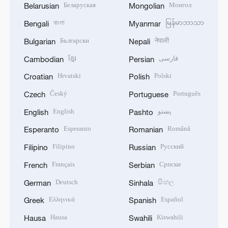
Беларуская
Монгол
Belarusian
Mongolian
বাংলা
မြန်မာဘာသာ
Bengali
Myanmar
Български
नेपाली
Bulgarian
Nepali
ខ្មែរ
فارسی
Cambodian
Persian
Hrvatski
Polski
Croatian
Polish
Český
Português
Czech
Portuguese
English
پښتو
English
Pashto
Esperanto
Română
Esperanto
Romanian
Filipino
Русский
Filipino
Russian
Français
Српски
French
Serbian
Deutsch
සිංහල
German
Sinhala
Ελληνικά
Español
Greek
Spanish
Hausa
Kiswahili
Hausa
Swahili