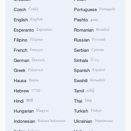
Český
Português
Czech
Portuguese
English
پښتو
English
Pashto
Esperanto
Română
Esperanto
Romanian
Filipino
Русский
Filipino
Russian
Français
Српски
French
Serbian
Deutsch
සිංහල
German
Sinhala
Ελληνικά
Español
Greek
Spanish
Hausa
Kiswahili
Hausa
Swahili
עברית
தமிழ்
Hebrew
Tamil
हिन्दी
ไทย
Hindi
Thai
Magyar
Türkçe
Hungarian
Turkish
Bahasa Indonesia
Українська
Indonesian
Ukrainian
Italiano
اردو