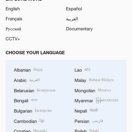
English
Español
Français
العربية
Русский
Documentary
CCTV+
CHOOSE YOUR LANGUAGE
Shqip
ລາວ
Albanian
Lao
العربية
Bahasa Melayu
Arabic
Malay
Беларуская
Монгол
Belarusian
Mongolian
বাংলা
မြန်မာဘာသာ
Bengali
Myanmar
Български
नेपाली
Bulgarian
Nepali
ខ្មែរ
فارسی
Cambodian
Persian
Hrvatski
Polski
Croatian
Polish