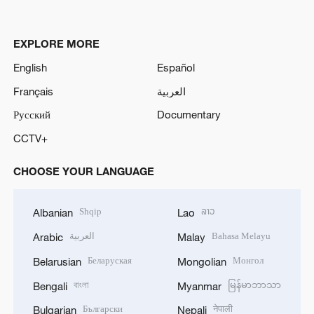
EXPLORE MORE
English
Español
Français
العربية
Русский
Documentary
CCTV+
CHOOSE YOUR LANGUAGE
Shqip
ລາວ
Albanian
Lao
العربية
Bahasa Melayu
Arabic
Malay
Беларуская
Монгол
Belarusian
Mongolian
বাংলা
မြန်မာဘာသာ
Bengali
Myanmar
Български
नेपाली
Bulgarian
Nepali