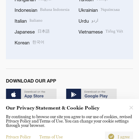
Bahasa Indonesia
Українська
Indonesian
Ukrainian
Italiano
اردو
Italian
Urdu
日本語
Tiếng Việt
Japanese
Vietnamese
한국어
Korean
DOWNLOAD OUR APP
Our Privacy Statement & Cookie Policy
By continuing to browse our site you agree to our use of cookies, revised
Privacy Policy and Terms of Use. You can change your cookie settings
through your browser.
© China Radio International.CRI. All Rights Reserved. 16A
Shijingshan Road, Beijing, China. 100040
Privacy Policy
Terms of Use
I agree