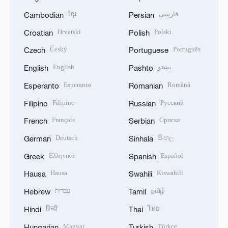
ខ្មែរ
فارسی
Cambodian
Persian
Hrvatski
Polski
Croatian
Polish
Český
Português
Czech
Portuguese
English
پښتو
English
Pashto
Esperanto
Română
Esperanto
Romanian
Filipino
Русский
Filipino
Russian
Français
Српски
French
Serbian
Deutsch
සිංහල
German
Sinhala
Ελληνικά
Español
Greek
Spanish
Hausa
Kiswahili
Hausa
Swahili
עברית
தமிழ்
Hebrew
Tamil
हिन्दी
ไทย
Hindi
Thai
Magyar
Türkçe
Hungarian
Turkish