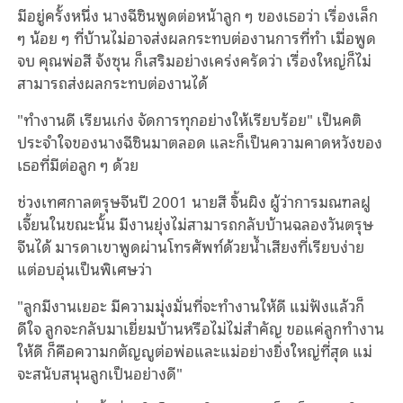
มีอยู่ครั้งหนึ่ง นางฉีซินพูดต่อหน้าลูก ๆ ของเธอว่า เรื่องเล็ก
ๆ น้อย ๆ ที่บ้านไม่อาจส่งผลกระทบต่องานการที่ทำ เมื่อพูด
จบ คุณพ่อสี จ้งซุน ก็เสริมอย่างเคร่งครัดว่า เรื่องใหญ่ก็ไม่
สามารถส่งผลกระทบต่องานได้
"ทํางานดี เรียนเก่ง จัดการทุกอย่างให้เรียบร้อย" เป็นคติ
ประจําใจของนางฉีซินมาตลอด และก็เป็นความคาดหวังของ
เธอที่มีต่อลูก ๆ ด้วย
ช่วงเทศกาลตรุษจีนปี 2001 นายสี จิ้นผิง ผู้ว่าการมณฑลฝู
เจี้ยนในขณะนั้น มีงานยุ่งไม่สามารถกลับบ้านฉลองวันตรุษ
จีนได้ มารดาเขาพูดผ่านโทรศัพท์ด้วยน้ำเสียงที่เรียบง่าย
แต่อบอุ่นเป็นพิเศษว่า
"ลูกมีงานเยอะ มีความมุ่งมั่นที่จะทํางานให้ดี แม่ฟังแล้วก็
ดีใจ ลูกจะกลับมาเยี่ยมบ้านหรือไม่ไม่สำคัญ ขอแค่ลูกทํางาน
ให้ดี ก็คือความกตัญญูต่อพ่อและแม่อย่างยิ่งใหญ่ที่สุด แม่
จะสนับสนุนลูกเป็นอย่างดี"