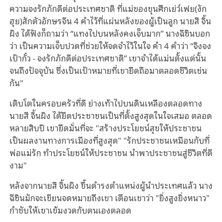
ความจงรักภักดีต่อประเทศชาติ ที่แม่ของขุนศึกเย่ว์เฟย(งัก
ฮุย)สักตัวอักษรจีน 4 คำไว้ที่แผ่นหลังของผู้เป็นลูก นายสี จิ้น
ผิง ได้ฟังก็ถามว่า “แทงไปบนหลังคงเจ็บมาก” นางฉีซินบอก
ว่า เป็นความเจ็บปวดที่ช่วยให้จดจําไว้ในใจ คํา 4 คำว่า “จิงจง
เป้ากั๋ว - จงรักภักดีต่อประเทศชาติ” เขาจําได้แม่นตั้งแต่นั้น
จนถึงปัจจุบัน ซึ่งเป็นเป้าหมายที่เขายึดถือมาตลอดชีวิตเช่น
กัน"
เติบโตในครอบครัวที่ดี ย่างเท้าไปบนดินเหลืองตลอดทาง
นายสี จิ้นผิง ได้ยึดประชาชนเป็นที่ตั้งสูงสุดในใจเสมอ ตลอด
หลายสิบปี เขายึดมั่นที่จะ "สร้างประโยชน์สุขให้ประชาชน
เป็นผลงานทางการเมืองที่สูงสุด" "รักประชาชนเหมือนกับที่
พ่อแม่รัก ทําประโยชน์ให้ประชาชน นำพาประชาชนสู่ชีวิตที่ดี
งาม"
หลังจากนายสี จิ้นผิง ขึ้นดำรงตําแหน่งผู้นําประเทศแล้ว นาง
ฉีซินมักจะเขียนจดหมายถึงเขา เตือนเขาว่า "ยิ่งสูงยิ่งหนาว"
กำชับให้เขาเข้มงวดกับตนเองตลอด