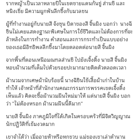
รากหญ้าเป็นเวลาหลายปีในเขตชายแดนกันซู่ ส่านซี และ
หนิงเซี่ย มีความผูกพันลึกซึ้งกับมวลชน
ผู้ที่ทำงานอยู่กับนายสี จ้งซุน บิดาของสี จิ้นผิง บอกว่า นางฉี
ซินไม่เคยแสดงฐานะพิเศษในการใช้ชีวิตและไม่ต้องการที่จะ
ล้าหลังในการทํางาน คำสอนและการกระทำเป็นแบบอย่าง
ของเธอมีอิทธิพลลึกซึ้งมาโดยตลอดต่อนายสี จิ้นผิง
จากพื้นที่ตอนเหนือมณฑลส่านซี ไปยังเจิ้งติ้ง นายสี จิ้นผิง
หอบผ้านวมที่เต็มไปด้วยรอยปะมากมายติดตัวตลอดเวลา
ผ้านวมจากเศษผ้านับร้อยนี้ นางฉีซินใช้เสื้อผ้าเก่าในบ้าน
ทำให้ เจ้าหน้าที่สํานักงานคณะกรรมการพรรคเขตเจิ้งติ้ง
เห็นแล้ว คิดจะซื้อผ้านวมผืนใหม่มาให้ แต่นายสี จิ้นผิง บอก
ว่า "ไม่ต้องหรอก ผ้านวมผืนนี้ดีมาก"
นายสี จิ้นผิง ภาคภูมิใจที่ได้เกิดในครอบครัวที่มีจิตวิญญาณ
นักปฏิวัติที่เข้มงวดมาก
เขาจําได้ว่า เมื่ออายุห้าหรือหกขวบ แม่ของเขาเล่าตำนาน