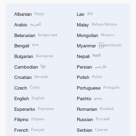
Shqip
ລາວ
Albanian
Lao
العربية
Bahasa Melayu
Arabic
Malay
Беларуская
Монгол
Belarusian
Mongolian
বাংলা
မြန်မာဘာသာ
Bengali
Myanmar
Български
नेपाली
Bulgarian
Nepali
ខ្មែរ
فارسی
Cambodian
Persian
Hrvatski
Polski
Croatian
Polish
Český
Português
Czech
Portuguese
English
پښتو
English
Pashto
Esperanto
Română
Esperanto
Romanian
Filipino
Русский
Filipino
Russian
Français
Српски
French
Serbian