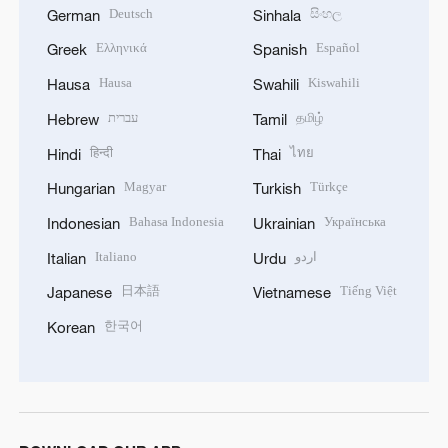
Deutsch
සිංහල
German
Sinhala
Ελληνικά
Español
Greek
Spanish
Hausa
Kiswahili
Hausa
Swahili
עברית
தமிழ்
Hebrew
Tamil
हिन्दी
ไทย
Hindi
Thai
Magyar
Türkçe
Hungarian
Turkish
Bahasa Indonesia
Українська
Indonesian
Ukrainian
Italiano
اردو
Italian
Urdu
日本語
Tiếng Việt
Japanese
Vietnamese
한국어
Korean