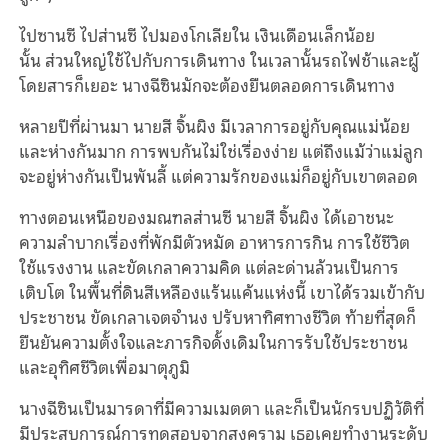
ไปซานซี ไปส่านซี ไปมองโกเลียใน เงินเดือนเล็กน้อย
นั้น ส่วนใหญ่ใช้ไปกับการเดินทาง ในเวลานั้นรถไฟช้าและผู้
โดยสารก็เยอะ นางฉีซินมักจะต้องยืนตลอดการเดินทาง
หลายปีที่ผ่านมา นายสี จิ้นผิง มีเวลาการอยู่กับคุณแม่น้อย
และห่างกันมาก การพบกันไม่ใช่เรื่องง่าย แต่ถึงแม้ว่าแม่ลูก
จะอยู่ห่างกันเป็นพันลี้ แต่ความรักของแม่ก็อยู่กับเขาตลอด
ทางตอนเหนือของมณฑลส่านซี นายสี จิ้นผิง ได้เอาชนะ
ความลำบากเรื่องที่พักมีตัวหมัด อาหารการกิน การใช้ชีวิต
ใช้แรงงาน และขัดเกลาความคิด แต่ละด่านล้วนเป็นการ
เติบโต ในพื้นที่ดินสีเหลืองแร้นแค้นแห่งนี้ เขาได้รวมเข้ากับ
ประชาชน ขัดเกลาเจตจํานง ปรับหาทิศทางชีวิต ท้ายที่สุดก็
ยืนยันความตั้งใจและภารกิจดั้งเดิมในการรับใช้ประชาชน
และอุทิศชีวิตเพื่อมาตุภูมิ
นางฉีซินเป็นมารดาที่มีความเมตตา และก็เป็นนักรบปฏิวัติที่
มีประสบการณ์การทดสอบจากสงคราม เธอเคยทํางานระดับ