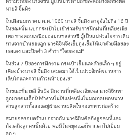
ความรักของนางฉีซิน ผู้เป็นมารดามีอิทธิพลอย่างลึกซึ้งต่อ
นายสี จิ้นผิง
ในเดือนมกราคม ค.ศ.1969 นายสี จิ้นผิง อายุยังไม่ถึง 16 ปี
ในขณะนั้น แบกกระเป๋าไปเข้าร่วมรับการฝึกฝนที่เหลียงเจีย
เหอ ทางตอนเหนือของมณฑลส่านซี ผู้เป็นแม่ห่วงใยการเดิน
ทางจากบ้านของลูก นางฉีซินจึงเย็บถุงเข็มให้เขาด้วยมือของ
เธอเอง และปักคํา 3 คําว่า “ใจของแม่”
ในช่วง 7 ปีของการฝึกงาน กระเป๋าเข็มและด้ายเล็ก ๆ อยู่
เคียงข้างนายสี จิ้นผิง เสมอมา ได้เป็นประจักษ์พยานการ
เติบโตและความก้าวหน้าของเขา
ในขณะที่นายสี จิ้นผิง ฝึกงานที่เหลียงเจียเหอ นางฉีซินพา
ลูกชายคนเล็กไปทํางานในไร่แห่งหนึ่งในมณฑลเหอหนาน
ส่วนลูกสาวทั้งสองอยู่ฝ่ายงานผลิตในกองทหารก่อสร้าง
สมาชกครอบครัวแยกจากกัน นางฉีซินคิดถึงลูกคนนี้และ
กังวลถึงลูกคนนั้นด้วย พอมีวันหยุดเธอก็หาเวลาไปเยี่ยม
ลูก ๆ