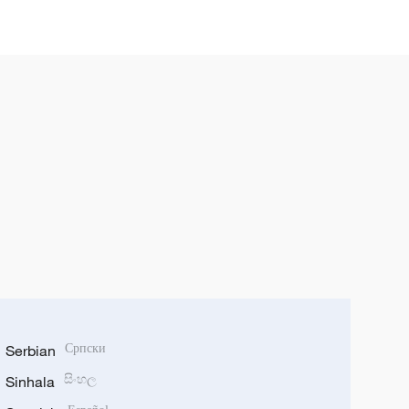
Serbian
Српски
Sinhala
සිංහල