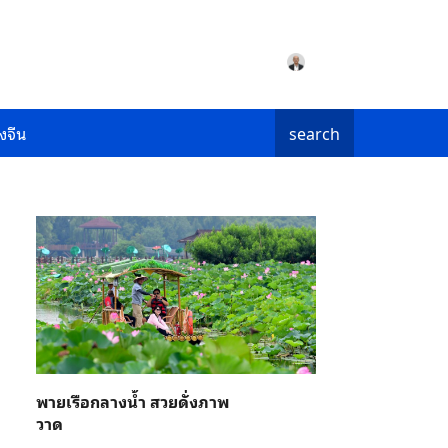
งจีน
search
พายเรือกลางน้ำ สวยดั่งภาพ
วาด