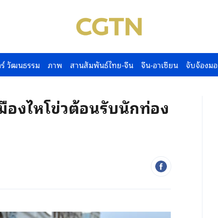
ร์ วัฒนธรรม
ภาพ
สานสัมพันธ์ไทย-จีน
จีน-อาเซียน
จับจ้องมอ
องไหโข่วต้อนรับนักท่อง