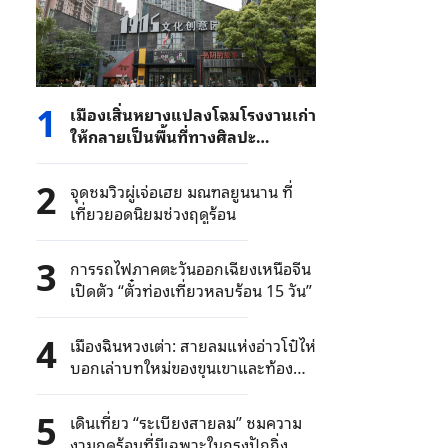
1
เมืองเสิ่นหยางแปลงโฉมโรงงานเก่า
ให้กลายเป็นพื้นที่ทางศิลปะ
วัฒนธรรมแห่งใหม่
2
จุดชมวิวผู่เจ่อเฮย มณฑลยูนนาน ที่
เที่ยวยอดนิยมช่วงฤดูร้อน
3
การรถไฟภาคตะวันออกเฉียงเหนือจีน
เปิดตัว “ตั๋วท่องเที่ยวหลบร้อน 15 วัน”
4
เมืองฉินหวงเต่า: สายลมแห่งอ่าวโป๋ไห่
บอกเล่าบทใหม่ของขุนเขาและท้อง
ทะเล
5
เดินเที่ยว “ระเบียงสายลม” ชมความ
งามฤดูร้อนที่มีเฉพาะในกรุงปักกิ่ง