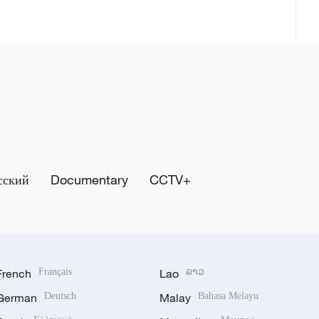
сский
Documentary
CCTV+
French
Français
Lao
ລາວ
German
Deutsch
Malay
Bahasa Melayu