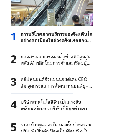
1
การบริโภคภาคบริการของจีนเติบโต
อย่างต่อเนื่องในช่วงครึ่งแรกของปี
2026 โดยมีมูลค่ารวมเกือบ 8.49
ล้านล้านหยวน
2
ยอดส่งออกของเมืองอี้อูทำสถิติสูงสุด
หลัง AI พลิกโฉมการค้าและเชื่อมผู้ซื้อ
ทั่วโลก
3
คลิปหุ่นยนต์ฮิวแมนนอยด์เตะ CEO
ล้ม จุดกระแสการพัฒนาหุ่นยนต์ยุค
ใหม่
4
บริษัทเทคโนโลยีจีน เป็นแรงขับ
เคลื่อนหลักของบริษัทที่มีมูลค่าตลาด
เกิน 1 แสนล้านหยวนในตลาดหุ้น A-
Share
5
ราคาบ้านมือสองในเมืองชั้นนำของจีน
ปรับเพิ่มขึ้นต่อเนื่องเป็นเดือนที่ 4 ใน