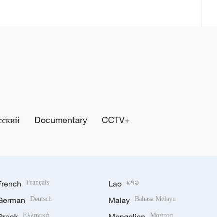
сский
Documentary
CCTV+
French
Français
Lao
ລາວ
German
Deutsch
Malay
Bahasa Melayu
Greek
Ελληνικά
Mongolian
Монгол