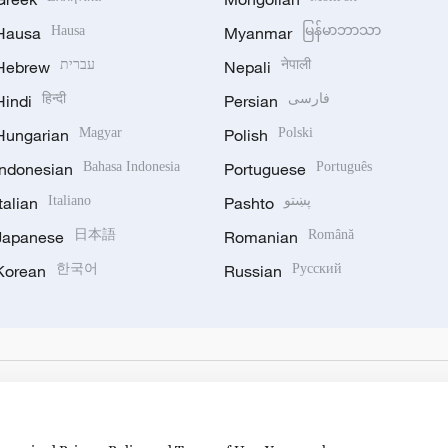
Hausa
Hausa
Myanmar
မြန်မာဘာသာ
Hebrew
עברית
Nepali
नेपाली
Hindi
हिन्दी
Persian
فارسی
Hungarian
Magyar
Polish
Polski
Indonesian
Bahasa Indonesia
Portuguese
Português
Italian
Italiano
Pashto
پښتو
Japanese
日本語
Romanian
Română
Korean
한국어
Russian
Русский