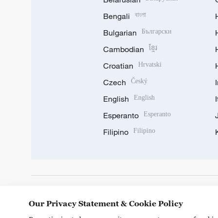
Bengali
বাংলা
Bulgarian
Български
Cambodian
ខ្មែរ
Croatian
Hrvatski
Czech
Český
English
English
Esperanto
Esperanto
Filipino
Filipino
DOWNLOAD OUR APP
Our Privacy Statement & Cookie Policy