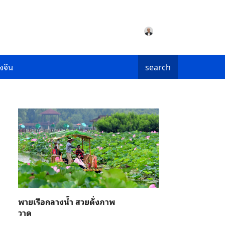
งจีน
search
พายเรือกลางน้ำ สวยดั่งภาพ
วาด