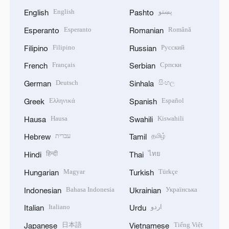
English
پښتو
English
Pashto
Esperanto
Română
Esperanto
Romanian
Filipino
Русский
Filipino
Russian
Français
Српски
French
Serbian
Deutsch
සිංහල
German
Sinhala
Ελληνικά
Español
Greek
Spanish
Hausa
Kiswahili
Hausa
Swahili
עברית
தமிழ்
Hebrew
Tamil
हिन्दी
ไทย
Hindi
Thai
Magyar
Türkçe
Hungarian
Turkish
Bahasa Indonesia
Українська
Indonesian
Ukrainian
Italiano
اردو
Italian
Urdu
日本語
Tiếng Việt
Japanese
Vietnamese