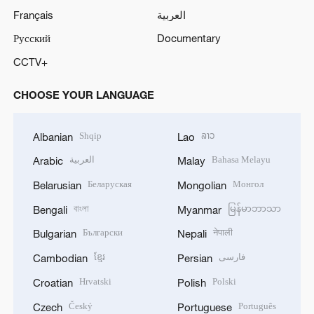
Français
العربية
Русский
Documentary
CCTV+
CHOOSE YOUR LANGUAGE
Shqip
ລາວ
Albanian
Lao
العربية
Bahasa Melayu
Arabic
Malay
Беларуская
Монгол
Belarusian
Mongolian
বাংলা
မြန်မာဘာသာ
Bengali
Myanmar
Български
नेपाली
Bulgarian
Nepali
ខ្មែរ
فارسی
Cambodian
Persian
Hrvatski
Polski
Croatian
Polish
Český
Português
Czech
Portuguese