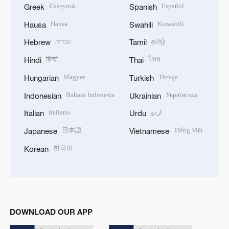
Ελληνικά
Español
Greek
Spanish
Hausa
Kiswahili
Hausa
Swahili
עברית
தமிழ்
Hebrew
Tamil
हिन्दी
ไทย
Hindi
Thai
Magyar
Türkçe
Hungarian
Turkish
Bahasa Indonesia
Українська
Indonesian
Ukrainian
Italiano
اردو
Italian
Urdu
日本語
Tiếng Việt
Japanese
Vietnamese
한국어
Korean
DOWNLOAD OUR APP