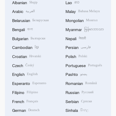
Shqip
ລາວ
Albanian
Lao
العربية
Bahasa Melayu
Arabic
Malay
Беларуская
Монгол
Belarusian
Mongolian
বাংলা
မြန်မာဘာသာ
Bengali
Myanmar
Български
नेपाली
Bulgarian
Nepali
ខ្មែរ
فارسی
Cambodian
Persian
Hrvatski
Polski
Croatian
Polish
Český
Português
Czech
Portuguese
English
پښتو
English
Pashto
Esperanto
Română
Esperanto
Romanian
Filipino
Русский
Filipino
Russian
Français
Српски
French
Serbian
Deutsch
සිංහල
German
Sinhala