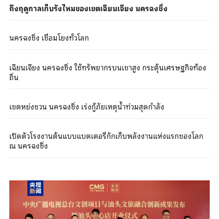
ถึงฤดูกาลเก็บรังไหมของเขตเฉียนเจียง นครฉงชิ่ง
นครฉงชิ่ง เชื่อมโยงทั่วโลก
เฉียนเจียง นครฉงชิ่ง ใช้ทรัพยากรบนเขาสูง กระตุ้นเศรษฐกิจท้อง
ถิ่น
เขตหย่งชวน นครฉงชิ่ง เร่งกู้ภัยเหตุน้ำท่วมสุดกำลัง
เปิดตัวโรงงานต้นแบบแบตเตอรี่กักเก็บพลังงานแห่งแรกของโลก
ณ นครฉงชิ่ง