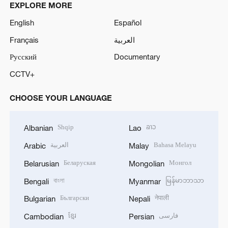
EXPLORE MORE
English
Español
Français
العربية
Русский
Documentary
CCTV+
CHOOSE YOUR LANGUAGE
Shqip
ລາວ
Albanian
Lao
العربية
Bahasa Melayu
Arabic
Malay
Беларуская
Монгол
Belarusian
Mongolian
বাংলা
မြန်မာဘာသာ
Bengali
Myanmar
Български
नेपाली
Bulgarian
Nepali
ខ្មែរ
فارسی
Cambodian
Persian