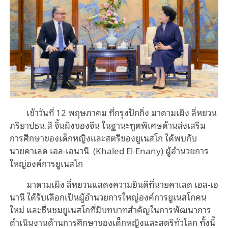
เช้าวันที่ 12 พฤษภาคม
ที่กรุงปักกิ่ง มาดามเผิง ลี่หยวน
ภริยาปธน.สี จิ้นผิงของจีน
ในฐานะ
ทูตพิเศษ
ด้าน
ส่งเสริม
การศึกษาของเด็กหญิงและสตรี
ของ
ยูเนสโก ได้พบกับ
นาย
คาเลด เอล-เอนานี
(
Khaled El-Enany
)
ผู้อำนวยการ
ใหญ่องค์การยูเนสโก
มาดามเผิง ลี่หยวนแสดงความยินดีที่นาย
คาเลด เอล-เอ
นานี
ได้รับเลือกเป็นผู้อำนวยการใหญ่องค์การยูเนสโกคน
ใหม่ และชื่นชมยูเนสโกที่มีบทบาทสำคัญในการพัฒนา
การ
ดำเนินงานด้าน
การศึกษาของเด็กหญิงและสตรีทั่วโลก
ทั้งนี้