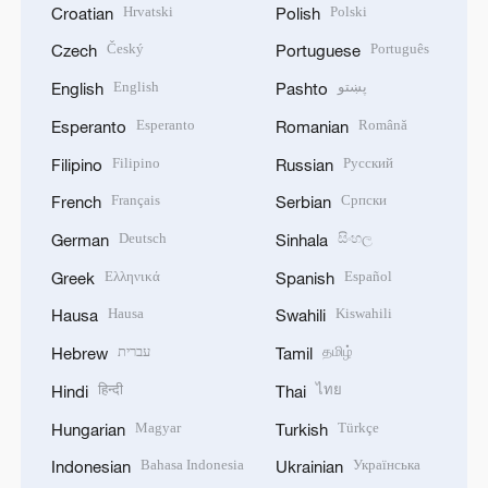
Hrvatski
Polski
Croatian
Polish
Český
Português
Czech
Portuguese
English
پښتو
English
Pashto
Esperanto
Română
Esperanto
Romanian
Filipino
Русский
Filipino
Russian
Français
Српски
French
Serbian
Deutsch
සිංහල
German
Sinhala
Ελληνικά
Español
Greek
Spanish
Hausa
Kiswahili
Hausa
Swahili
עברית
தமிழ்
Hebrew
Tamil
हिन्दी
ไทย
Hindi
Thai
Magyar
Türkçe
Hungarian
Turkish
Bahasa Indonesia
Українська
Indonesian
Ukrainian