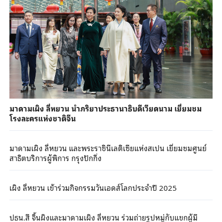
มาดามเผิง ลี่หยวน นำภริยาประธานาธิบดีเวียดนาม เยี่ยมชม
โรงละครแห่งชาติจีน
มาดามเผิง ลี่หยวน และพระราชินีเลติเซียแห่งสเปน เยี่ยมชมศูนย์
สาธิตบริการผู้พิการ กรุงปักกิ่ง
เผิง ลี่หยวน เข้าร่วมกิจกรรมวันเอดส์โลกประจำปี 2025
ปธน.สี จิ้นผิงและมาดามเผิง ลี่หยวน ร่วมถ่ายรูปหมู่กับแขกผู้มี