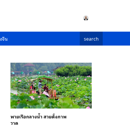
งจีน
search
พายเรือกลางน้ำ สวยดั่งภาพ
วาด