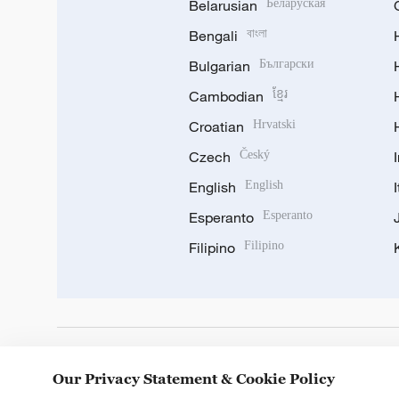
Belarusian
Беларуская
Bengali
বাংলা
Bulgarian
Български
Cambodian
ខ្មែរ
Croatian
Hrvatski
Czech
Český
English
English
Esperanto
Esperanto
Filipino
Filipino
DOWNLOAD OUR APP
Our Privacy Statement & Cookie Policy