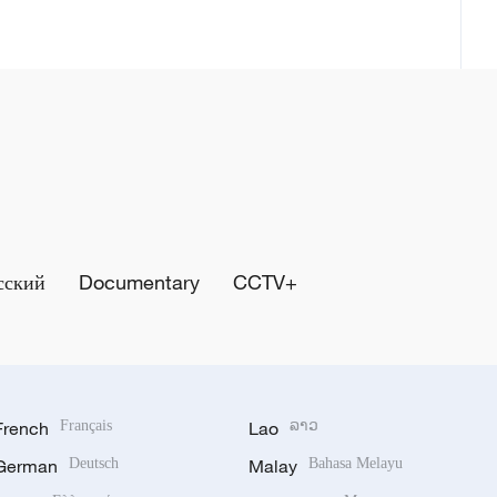
сский
Documentary
CCTV+
French
Français
Lao
ລາວ
German
Deutsch
Malay
Bahasa Melayu