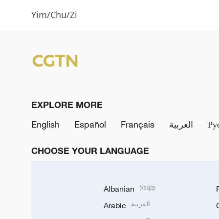
Yim/Chu/Zi
EXPLORE MORE
English
Español
Français
العربية
Ру
CHOOSE YOUR LANGUAGE
Albanian
Shqip
Arabic
العربية