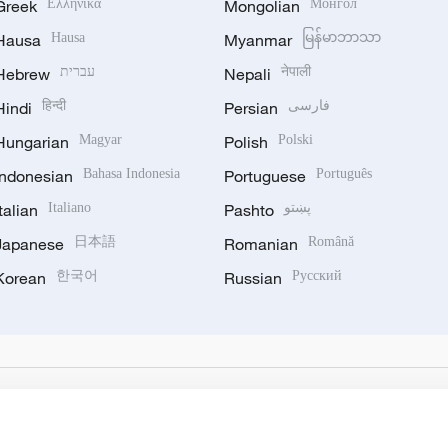
Greek
Ελληνικά
Mongolian
Монгол
Hausa
Hausa
Myanmar
မြန်မာဘာသာ
Hebrew
עברית
Nepali
नेपाली
Hindi
हिन्दी
Persian
فارسی
Hungarian
Magyar
Polish
Polski
Indonesian
Bahasa Indonesia
Portuguese
Português
Italian
Italiano
Pashto
پښتو
Japanese
日本語
Romanian
Română
Korean
한국어
Russian
Русский