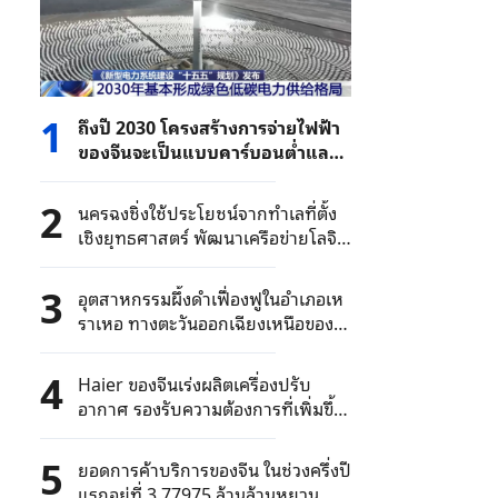
1
ถึงปี 2030 โครงสร้างการจ่ายไฟฟ้า
ของจีนจะเป็นแบบคาร์บอนต่ำและ
เป็นมิตรกับสิ่งแวดล้อม
2
นครฉงชิ่งใช้ประโยชน์จากทำเลที่ตั้ง
เชิงยุทธศาสตร์ พัฒนาเครือข่ายโลจิ
สติกส์แบบครบวงจร
3
อุตสาหกรรมผึ้งดำเฟื่องฟูในอำเภอเห
ราเหอ ทางตะวันออกเฉียงเหนือของ
จีน
4
Haier ของจีนเร่งผลิตเครื่องปรับ
อากาศ รองรับความต้องการที่เพิ่มขึ้น
ในยุโรป
5
ยอดการค้าบริการของจีน ในช่วงครึ่งปี
แรกอยู่ที่ 3.77975 ล้านล้านหยวน