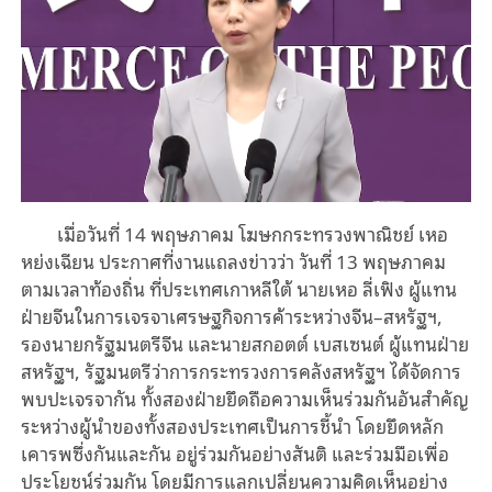
เมื่อวันที่ 14 พฤษภาคม โฆษกกระทรวงพาณิชย์ เหอ
หย่งเฉียน ประกาศที่งานแถลงข่าวว่า วันที่ 13 พฤษภาคม
ตามเวลาท้องถิ่น ที่ประเทศเกาหลีใต้ นายเหอ ลี่เฟิง ผู้แทน
ฝ่ายจีนในการเจรจาเศรษฐกิจการค้าระหว่างจีน–สหรัฐฯ,
รองนายกรัฐมนตรีจีน และนายสกอตต์ เบสเซนต์ ผู้แทนฝ่าย
สหรัฐฯ, รัฐมนตรีว่าการกระทรวงการคลังสหรัฐฯ ได้จัดการ
พบปะเจรจากัน ทั้งสองฝ่ายยึดถือความเห็นร่วมกันอันสำคัญ
ระหว่างผู้นำของทั้งสองประเทศเป็นการชี้นำ โดยยึดหลัก
เคารพซึ่งกันและกัน อยู่ร่วมกันอย่างสันติ และร่วมมือเพื่อ
ประโยชน์ร่วมกัน โดยมีการแลกเปลี่ยนความคิดเห็นอย่าง