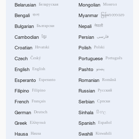
Беларуская
Монгол
Belarusian
Mongolian
বাংলা
မြန်မာဘာသာ
Bengali
Myanmar
Български
नेपाली
Bulgarian
Nepali
ខ្មែរ
فارسی
Cambodian
Persian
Hrvatski
Polski
Croatian
Polish
Český
Português
Czech
Portuguese
English
پښتو
English
Pashto
Esperanto
Română
Esperanto
Romanian
Filipino
Русский
Filipino
Russian
Français
Српски
French
Serbian
Deutsch
සිංහල
German
Sinhala
Ελληνικά
Español
Greek
Spanish
Hausa
Kiswahili
Hausa
Swahili