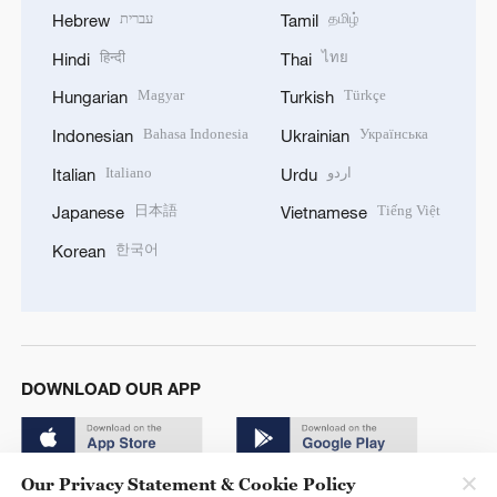
עברית
தமிழ்
Hebrew
Tamil
हिन्दी
ไทย
Hindi
Thai
Magyar
Türkçe
Hungarian
Turkish
Bahasa Indonesia
Українська
Indonesian
Ukrainian
Italiano
اردو
Italian
Urdu
日本語
Tiếng Việt
Japanese
Vietnamese
한국어
Korean
DOWNLOAD OUR APP
Our Privacy Statement & Cookie Policy