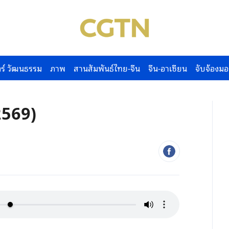
ร์ วัฒนธรรม
ภาพ
สานสัมพันธ์ไทย-จีน
จีน-อาเซียน
จับจ้องมอ
2569)