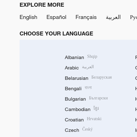
EXPLORE MORE
English
Español
Français
العربية
Ру
CHOOSE YOUR LANGUAGE
Albanian
Shqip
Arabic
العربية
Belarusian
Беларуская
Bengali
বাংলা
Bulgarian
Български
Cambodian
ខ្មែរ
Croatian
Hrvatski
Czech
Český