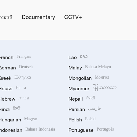
сский
Documentary
CCTV+
French
Français
Lao
ລາວ
German
Deutsch
Malay
Bahasa Melayu
Greek
Ελληνικά
Mongolian
Монгол
Hausa
Hausa
Myanmar
မြန်မာဘာသာ
Hebrew
עברית
Nepali
नेपाली
Hindi
हिन्दी
Persian
فارسی
Hungarian
Magyar
Polish
Polski
Indonesian
Bahasa Indonesia
Portuguese
Português