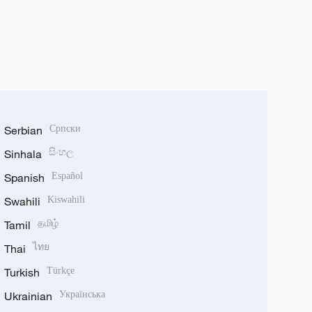
Serbian
Српски
Sinhala
සිංහල
Spanish
Español
Swahili
Kiswahili
Tamil
தமிழ்
Thai
ไทย
Turkish
Türkçe
Ukrainian
Українська