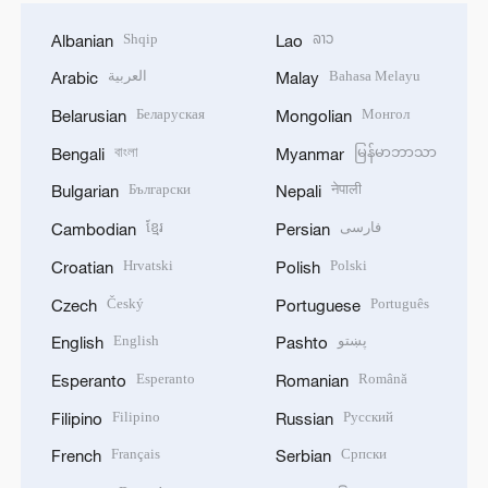
Shqip
ລາວ
Albanian
Lao
العربية
Bahasa Melayu
Arabic
Malay
Беларуская
Монгол
Belarusian
Mongolian
বাংলা
မြန်မာဘာသာ
Bengali
Myanmar
Български
नेपाली
Bulgarian
Nepali
ខ្មែរ
فارسی
Cambodian
Persian
Hrvatski
Polski
Croatian
Polish
Český
Português
Czech
Portuguese
English
پښتو
English
Pashto
Esperanto
Română
Esperanto
Romanian
Filipino
Русский
Filipino
Russian
Français
Српски
French
Serbian