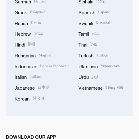
Deutsch
සිංහල
German
Sinhala
Ελληνικά
Español
Greek
Spanish
Hausa
Kiswahili
Hausa
Swahili
עברית
தமிழ்
Hebrew
Tamil
हिन्दी
ไทย
Hindi
Thai
Magyar
Türkçe
Hungarian
Turkish
Bahasa Indonesia
Українська
Indonesian
Ukrainian
Italiano
اردو
Italian
Urdu
日本語
Tiếng Việt
Japanese
Vietnamese
한국어
Korean
DOWNLOAD OUR APP