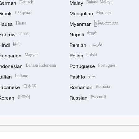
German
Deutsch
Malay
Bahasa Melayu
Greek
Ελληνικά
Mongolian
Монгол
Hausa
Hausa
Myanmar
မြန်မာဘာသာ
Hebrew
עברית
Nepali
नेपाली
Hindi
हिन्दी
Persian
فارسی
Hungarian
Magyar
Polish
Polski
Indonesian
Bahasa Indonesia
Portuguese
Português
Italian
Italiano
Pashto
پښتو
Japanese
日本語
Romanian
Română
Korean
한국어
Russian
Русский