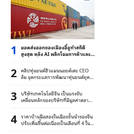
1
ยอดส่งออกของเมืองอี้อูทำสถิติ
สูงสุด หลัง AI พลิกโฉมการค้าและ
เชื่อมผู้ซื้อทั่วโลก
2
คลิปหุ่นยนต์ฮิวแมนนอยด์เตะ CEO
ล้ม จุดกระแสการพัฒนาหุ่นยนต์ยุค
ใหม่
3
บริษัทเทคโนโลยีจีน เป็นแรงขับ
เคลื่อนหลักของบริษัทที่มีมูลค่าตลาด
เกิน 1 แสนล้านหยวนในตลาดหุ้น A-
Share
4
ราคาบ้านมือสองในเมืองชั้นนำของจีน
ปรับเพิ่มขึ้นต่อเนื่องเป็นเดือนที่ 4 ใน
เดือนมิถุนายน