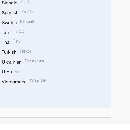
Sinhala
සිංහල
Spanish
Español
Swahili
Kiswahili
Tamil
தமிழ்
Thai
ไทย
Turkish
Türkçe
Ukrainian
Українська
Urdu
اردو
Vietnamese
Tiếng Việt