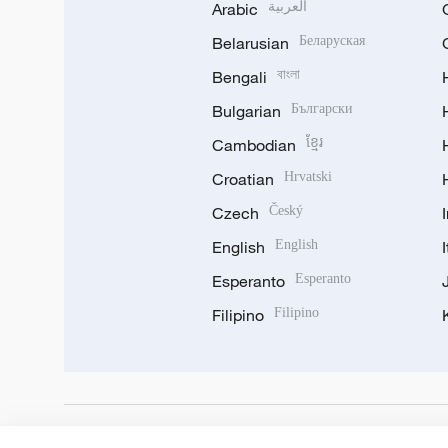
Arabic
العربية
Belarusian
Беларуская
Bengali
বাংলা
Bulgarian
Български
Cambodian
ខ្មែរ
Croatian
Hrvatski
Czech
Český
English
English
Esperanto
Esperanto
Filipino
Filipino