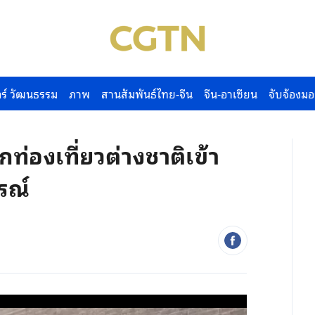
ร์ วัฒนธรรม
ภาพ
สานสัมพันธ์ไทย-จีน
จีน-อาเซียน
จับจ้องมอ
ท่องเที่ยวต่างชาติเข้า
รณ์