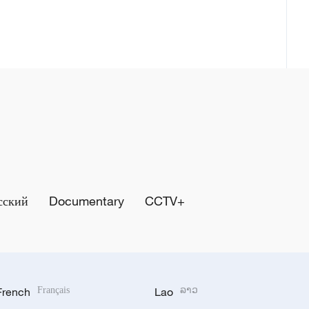
сский
Documentary
CCTV+
French
Français
Lao
ລາວ