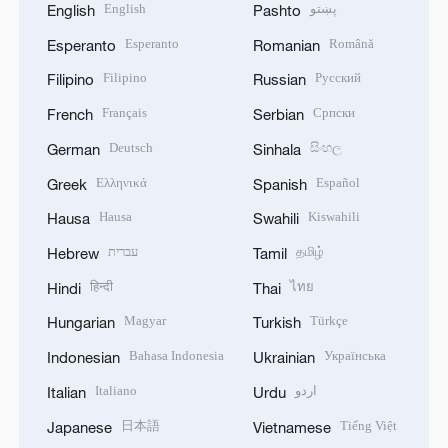
English
پښتو
English
Pashto
Esperanto
Română
Esperanto
Romanian
Filipino
Русский
Filipino
Russian
Français
Српски
French
Serbian
Deutsch
සිංහල
German
Sinhala
Ελληνικά
Español
Greek
Spanish
Hausa
Kiswahili
Hausa
Swahili
עברית
தமிழ்
Hebrew
Tamil
हिन्दी
ไทย
Hindi
Thai
Magyar
Türkçe
Hungarian
Turkish
Bahasa Indonesia
Українська
Indonesian
Ukrainian
Italiano
اردو
Italian
Urdu
日本語
Tiếng Việt
Japanese
Vietnamese