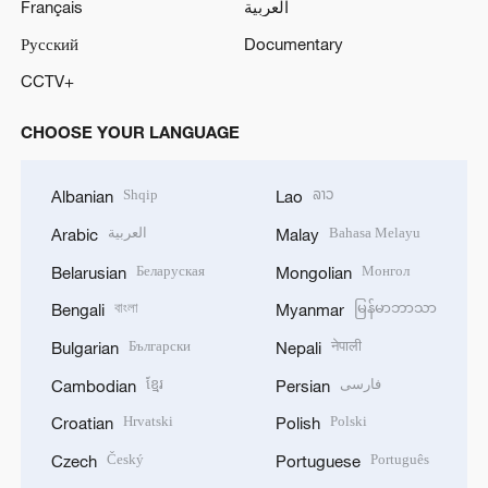
Français
العربية
Русский
Documentary
CCTV+
CHOOSE YOUR LANGUAGE
Shqip
ລາວ
Albanian
Lao
العربية
Bahasa Melayu
Arabic
Malay
Беларуская
Монгол
Belarusian
Mongolian
বাংলা
မြန်မာဘာသာ
Bengali
Myanmar
Български
नेपाली
Bulgarian
Nepali
ខ្មែរ
فارسی
Cambodian
Persian
Hrvatski
Polski
Croatian
Polish
Český
Português
Czech
Portuguese