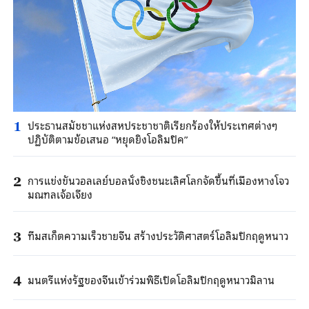
ประธานสมัชชาแห่งสหประชาชาติเรียกร้องให้ประเทศต่างๆ
1
ปฏิบัติตามข้อเสนอ “หยุดยิงโอลิมปิค”
การแข่งขันวอลเลย์บอลนั่งชิงชนะเลิศโลกจัดขึ้นที่เมืองหางโจว
2
มณฑลเจ้อเจียง
ทีมสเก็ตความเร็วชายจีน สร้างประวัติศาสตร์โอลิมปิกฤดูหนาว
3
มนตรีแห่งรัฐของจีนเข้าร่วมพิธีเปิดโอลิมปิกฤดูหนาวมิลาน
4