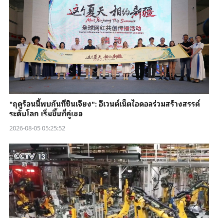
"ฤดูร้อนนี้พบกันที่ซินเจียง": อีเวนต์เน็ตไอดอลร่วมสร้างสรรค์
ระดับโลก เริ่มขึ้นที่คู่เชอ
2026-08-05 05:25:52