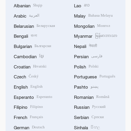
Shqip
ລາວ
Albanian
Lao
العربية
Bahasa Melayu
Arabic
Malay
Беларуская
Монгол
Belarusian
Mongolian
বাংলা
မြန်မာဘာသာ
Bengali
Myanmar
Български
नेपाली
Bulgarian
Nepali
ខ្មែរ
فارسی
Cambodian
Persian
Hrvatski
Polski
Croatian
Polish
Český
Português
Czech
Portuguese
English
پښتو
English
Pashto
Esperanto
Română
Esperanto
Romanian
Filipino
Русский
Filipino
Russian
Français
Српски
French
Serbian
Deutsch
සිංහල
German
Sinhala