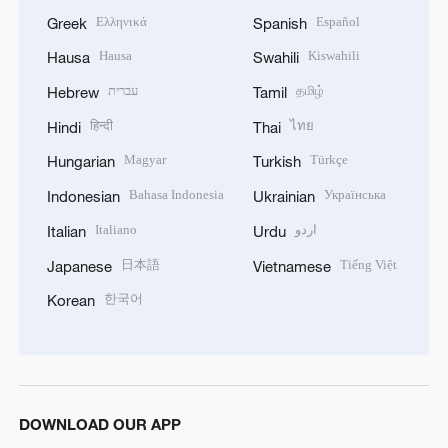
Ελληνικά
Español
Greek
Spanish
Hausa
Kiswahili
Hausa
Swahili
עברית
தமிழ்
Hebrew
Tamil
हिन्दी
ไทย
Hindi
Thai
Magyar
Türkçe
Hungarian
Turkish
Bahasa Indonesia
Українська
Indonesian
Ukrainian
Italiano
اردو
Italian
Urdu
日本語
Tiếng Việt
Japanese
Vietnamese
한국어
Korean
DOWNLOAD OUR APP