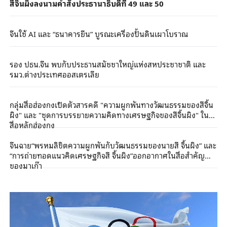
สีจิ้นผิงลงนามคำสั่งประธานาธิบดีที่ 49 และ 50
จีนใช้ AI และ “ธนาคารยีน” บูรณะเครื่องปั้นดินเผาโบราณ
รอง ปธน.จีน พบกับประธานสมัชชาใหญ่แห่งสหประชาชาติ และ
รมว.ต่างประเทศออสเตรเลีย
กลุ่มสื่อฮ่องกงเปิดตัวสารคดี "ความผูกพันทางวัฒนธรรมของสีจิ้น
ผิง" และ "ชุดการบรรยายความคิดทางเศรษฐกิจของสีจิ้นผิง" ใน
สื่อหลักฮ่องกง
จีนฉาย“พรหมลิขิตความผูกพันกับวัฒนธรรมของนายสี จิ้นผิง” และ
“การถ่ายทอดแนวคิดเศรษฐกิจสี จิ้นผิง”ออกอากาศในสื่อสำคัญ
ของมาเก๊า