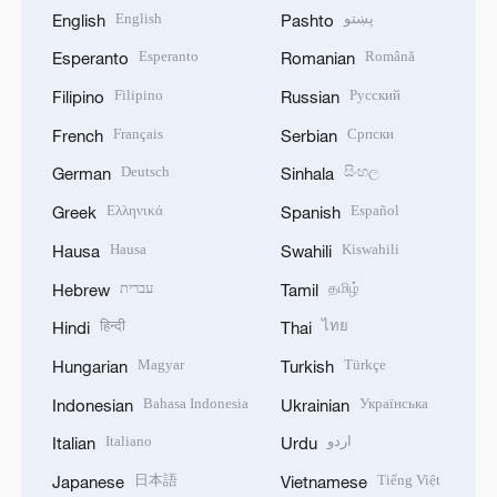
English
پښتو
English
Pashto
Esperanto
Română
Esperanto
Romanian
Filipino
Русский
Filipino
Russian
Français
Српски
French
Serbian
Deutsch
සිංහල
German
Sinhala
Ελληνικά
Español
Greek
Spanish
Hausa
Kiswahili
Hausa
Swahili
עברית
தமிழ்
Hebrew
Tamil
हिन्दी
ไทย
Hindi
Thai
Magyar
Türkçe
Hungarian
Turkish
Bahasa Indonesia
Українська
Indonesian
Ukrainian
Italiano
اردو
Italian
Urdu
日本語
Tiếng Việt
Japanese
Vietnamese