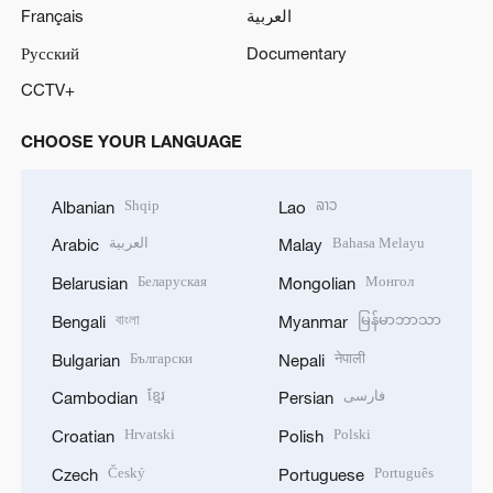
Français
العربية
Русский
Documentary
CCTV+
CHOOSE YOUR LANGUAGE
Shqip
ລາວ
Albanian
Lao
العربية
Bahasa Melayu
Arabic
Malay
Беларуская
Монгол
Belarusian
Mongolian
বাংলা
မြန်မာဘာသာ
Bengali
Myanmar
Български
नेपाली
Bulgarian
Nepali
ខ្មែរ
فارسی
Cambodian
Persian
Hrvatski
Polski
Croatian
Polish
Český
Português
Czech
Portuguese