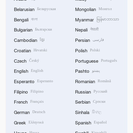
Беларуская
Монгол
Belarusian
Mongolian
বাংলা
မြန်မာဘာသာ
Bengali
Myanmar
Български
नेपाली
Bulgarian
Nepali
ខ្មែរ
فارسی
Cambodian
Persian
Hrvatski
Polski
Croatian
Polish
Český
Português
Czech
Portuguese
English
پښتو
English
Pashto
Esperanto
Română
Esperanto
Romanian
Filipino
Русский
Filipino
Russian
Français
Српски
French
Serbian
Deutsch
සිංහල
German
Sinhala
Ελληνικά
Español
Greek
Spanish
Hausa
Kiswahili
Hausa
Swahili