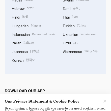
עברית
தமிழ்
Hebrew
Tamil
हिन्दी
ไทย
Hindi
Thai
Magyar
Türkçe
Hungarian
Turkish
Bahasa Indonesia
Українська
Indonesian
Ukrainian
Italiano
اردو
Italian
Urdu
日本語
Tiếng Việt
Japanese
Vietnamese
한국어
Korean
DOWNLOAD OUR APP
Our Privacy Statement & Cookie Policy
By continuing to browse our site you agree to our use of cookies, revised