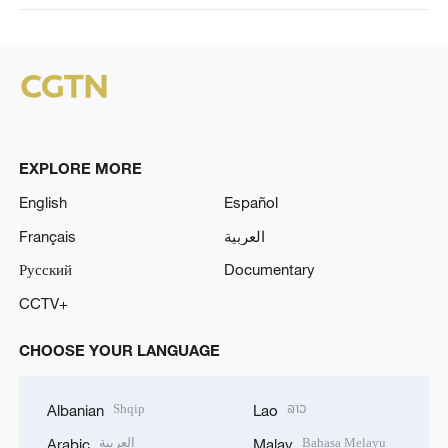
EXPLORE MORE
English
Español
Français
العربية
Русский
Documentary
CCTV+
CHOOSE YOUR LANGUAGE
Shqip
ລາວ
Albanian
Lao
العربية
Bahasa Melayu
Arabic
Malay