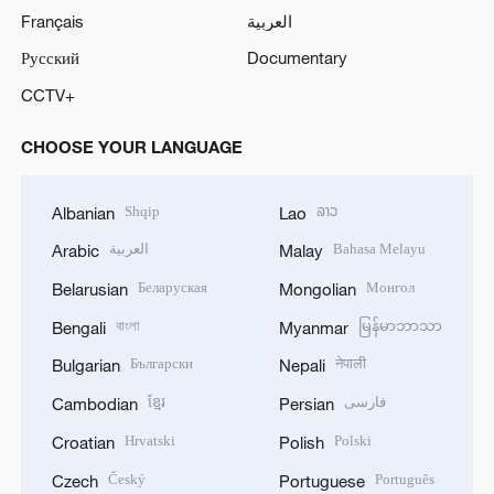
Français
العربية
Русский
Documentary
CCTV+
CHOOSE YOUR LANGUAGE
Shqip
ລາວ
Albanian
Lao
العربية
Bahasa Melayu
Arabic
Malay
Беларуская
Монгол
Belarusian
Mongolian
বাংলা
မြန်မာဘာသာ
Bengali
Myanmar
Български
नेपाली
Bulgarian
Nepali
ខ្មែរ
فارسی
Cambodian
Persian
Hrvatski
Polski
Croatian
Polish
Český
Português
Czech
Portuguese