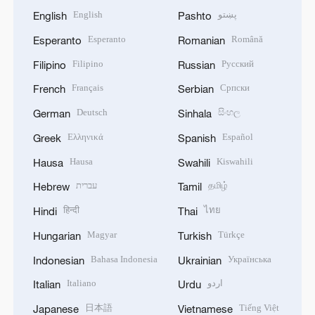
English
پښتو
English
Pashto
Esperanto
Română
Esperanto
Romanian
Filipino
Русский
Filipino
Russian
Français
Српски
French
Serbian
Deutsch
සිංහල
German
Sinhala
Ελληνικά
Español
Greek
Spanish
Hausa
Kiswahili
Hausa
Swahili
עברית
தமிழ்
Hebrew
Tamil
हिन्दी
ไทย
Hindi
Thai
Magyar
Türkçe
Hungarian
Turkish
Bahasa Indonesia
Українська
Indonesian
Ukrainian
Italiano
اردو
Italian
Urdu
日本語
Tiếng Việt
Japanese
Vietnamese